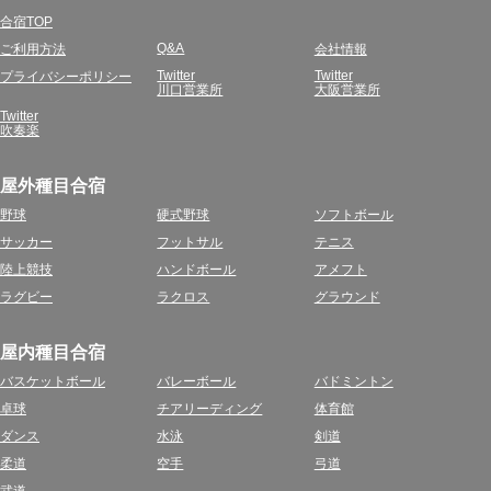
合宿TOP
Q&A
ご利用方法
会社情報
Twitter
Twitter
プライバシーポリシー
川口営業所
大阪営業所
Twitter
吹奏楽
屋外種目合宿
野球
硬式野球
ソフトボール
サッカー
フットサル
テニス
陸上競技
ハンドボール
アメフト
ラグビー
ラクロス
グラウンド
屋内種目合宿
バスケットボール
バレーボール
バドミントン
卓球
チアリーディング
体育館
ダンス
水泳
剣道
柔道
空手
弓道