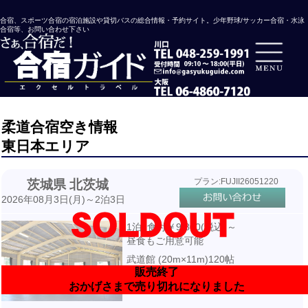
合宿、スポーツ合宿の宿泊施設や貸切バスの総合情報・予約サイト。少年野球/サッカー合宿・水泳
合宿等、お問い合わせ下さい
柔道合宿空き情報
東日本エリア
プラン:FUJII26051220
茨城県 北茨城
2026年08月3日(月)～2泊3日
1泊2食付￥9,800(税込)～
昼食もご用意可能
武道館 (20m×11m)120帖
販売終了
宿泊先より車で2.3分・送迎付き
おかげさまで売り切れになりました