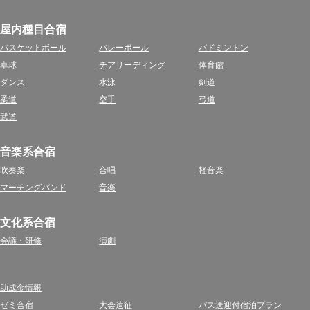
屋内種目合宿
バスケットボール
バレーボール
バドミントン
卓球
チアリーディング
体育館
ダンス
水泳
剣道
柔道
空手
弓道
武道
音楽系合宿
吹奏楽
合唱
軽音楽
マーチングバンド
音楽
文化系合宿
会議・研修
演劇
助成金情報
ゼミ合宿
大会遠征
バス送迎付宿泊プラン