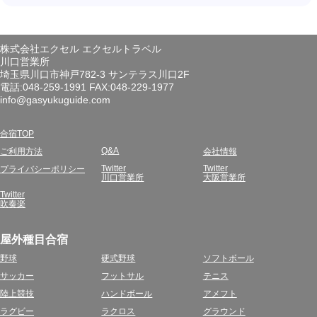
株式会社エクセル エクセルトラベル
川口営業所
埼玉県川口市神戸782-3 サンテラス川口2F
電話:048-259-1991 FAX:048-229-1977
info@gasyukuguide.com
合宿TOP
Q&A
ご利用方法
会社情報
Twitter
Twitter
プライバシーポリシー
川口営業所
大阪営業所
Twitter
吹奏楽
屋外種目合宿
野球
硬式野球
ソフトボール
サッカー
フットサル
テニス
陸上競技
ハンドボール
アメフト
ラグビー
ラクロス
グラウンド