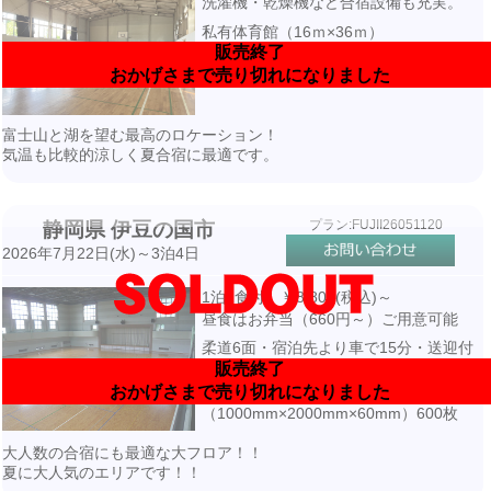
洗濯機・乾燥機など合宿設備も充実。
私有体育館（16ｍ×36ｍ）
販売終了
畳250枚・宿泊先より徒歩2.3分
おかげさまで売り切れになりました
富士山と湖を望む最高のロケーション！
気温も比較的涼しく夏合宿に最適です。
プラン:FUJII26051120
静岡県 伊豆の国市
2026年7月22日(水)～3泊4日
1泊2食付 ￥8,800(税込)～
昼食はお弁当（660円～）ご用意可能
柔道6面・宿泊先より車で15分・送迎付
販売終了
き
おかげさまで売り切れになりました
国際規格柔道用畳
（1000mm×2000mm×60mm）600枚
大人数の合宿にも最適な大フロア！！
夏に大人気のエリアです！！