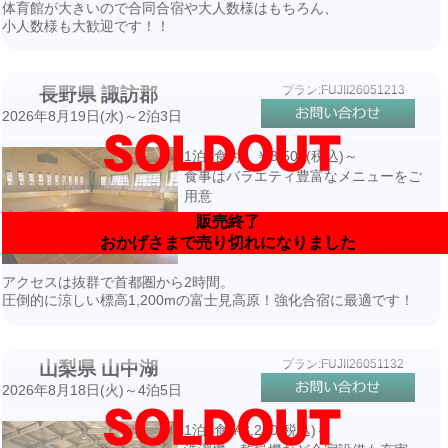
体育館が大きいので合同合宿や大人数様はもちろん、
小人数様も大歓迎です！！
プラン:FUJII26051213
長野県 諏訪郡
2026年8月19日(水)～2泊3日
1泊3食付 ￥8,500(税込)～
食事はバラエティ豊富なメニューをご
用意
販売終了
私有体育館（32m×22m）
おかげさまで売り切れになりました
宿泊隣接・畳500畳分
アクセスは抜群で首都圏から2時間。
圧倒的に涼しい標高1,200mの富士見高原！強化合宿に最適です！
プラン:FUJII26051132
山梨県 山中湖
2026年8月18日(火)～4泊5日
1泊3食￥8,250(税込)～