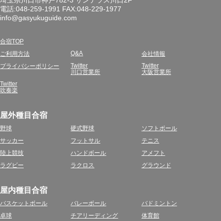
埼玉県川口市神戸782-3 サンテラス川口2F
電話:048-259-1991 FAX:048-229-1977
info@gasyukuguide.com
合宿TOP
Q&A
ご利用方法
会社情報
Twitter
Twitter
プライバシーポリシー
川口営業所
大阪営業所
Twitter
吹奏楽
屋外種目合宿
野球
硬式野球
ソフトボール
サッカー
フットサル
テニス
陸上競技
ハンドボール
アメフト
ラグビー
ラクロス
グラウンド
屋内種目合宿
バスケットボール
バレーボール
バドミントン
卓球
チアリーディング
体育館