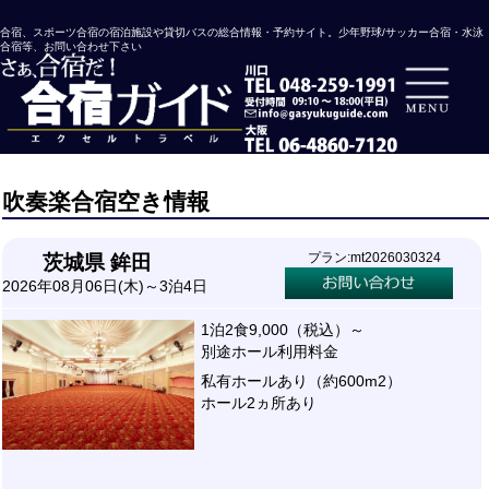
合宿、スポーツ合宿の宿泊施設や貸切バスの総合情報・予約サイト。少年野球/サッカー合宿・水泳
合宿等、お問い合わせ下さい
吹奏楽合宿空き情報
プラン:mt2026030324
茨城県 鉾田
2026年08月06日(木)～3泊4日
1泊2食9,000（税込）～
別途ホール利用料金
私有ホールあり（約600m2）
ホール2ヵ所あり