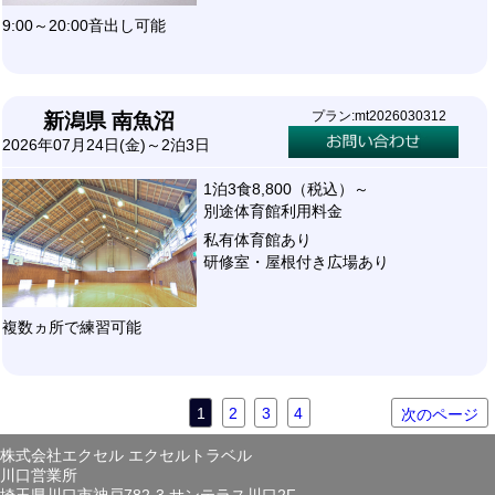
9:00～20:00音出し可能
プラン:mt2026030312
新潟県 南魚沼
2026年07月24日(金)～2泊3日
1泊3食8,800（税込）～
別途体育館利用料金
私有体育館あり
研修室・屋根付き広場あり
複数ヵ所で練習可能
1
2
3
4
次のページ
株式会社エクセル エクセルトラベル
川口営業所