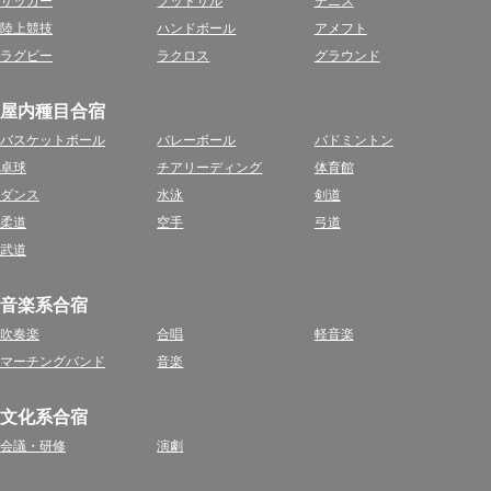
サッカー
フットサル
テニス
陸上競技
ハンドボール
アメフト
ラグビー
ラクロス
グラウンド
屋内種目合宿
バスケットボール
バレーボール
バドミントン
卓球
チアリーディング
体育館
ダンス
水泳
剣道
柔道
空手
弓道
武道
音楽系合宿
吹奏楽
合唱
軽音楽
マーチングバンド
音楽
文化系合宿
会議・研修
演劇