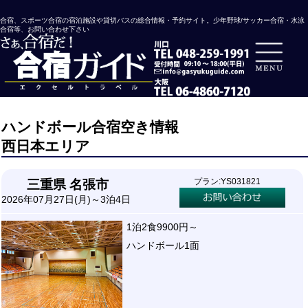
合宿、スポーツ合宿の宿泊施設や貸切バスの総合情報・予約サイト。少年野球/サッカー合宿・水泳
合宿等、お問い合わせ下さい
ハンドボール合宿空き情報
西日本エリア
プラン:YS031821
三重県 名張市
2026年07月27日(月)～3泊4日
1泊2食9900円～
ハンドボール1面