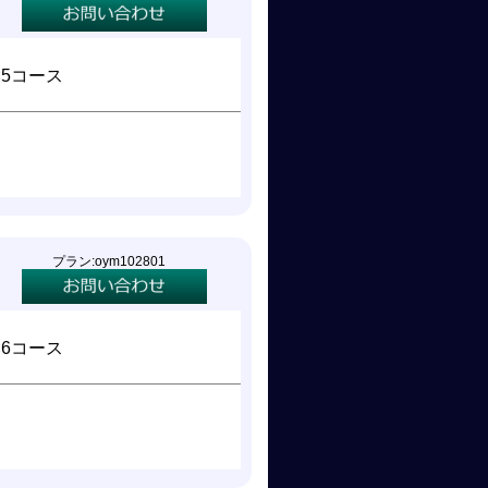
×5コース
プラン:oym102801
×6コース