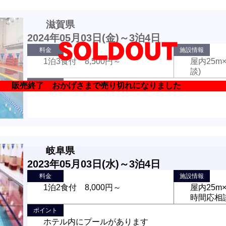
滋賀県
2024年05月03日(金)～3泊4日
料金
施設情報
1泊3食付 8,500円～
屋内25m
談)
1日 2時
ポイント
販売終了 おかげさまで売り切れになりまし
習可能
岐阜県
2023年05月03日(水)～3泊4日
料金
施設情報
1泊2食付 8,000円～
屋内25m
時間応相
ポイント
ホテル内にプールがあります