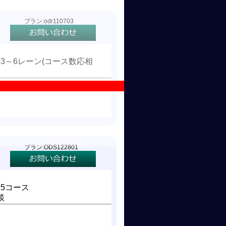
プラン:odr110703
×3～6レーン(コース数応相
間・1.5時間・2時間 3回練
た
プラン:ODS122801
×5コース
談