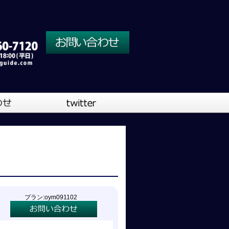
川口営業所
大阪営業所
吹奏楽
プラン:oym091102