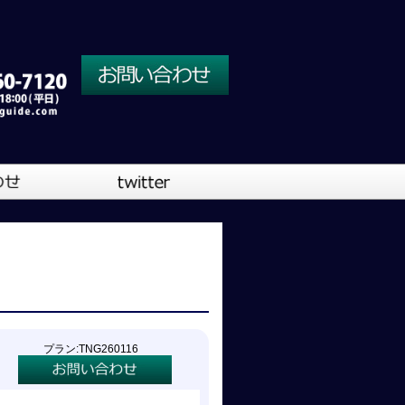
川口営業所
大阪営業所
吹奏楽
プラン:TNG260116