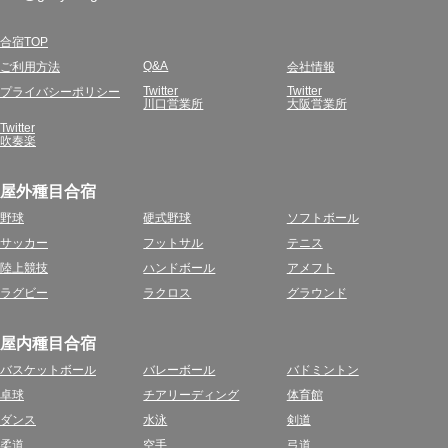
合宿TOP
Q&A
ご利用方法
会社情報
Twitter
Twitter
プライバシーポリシー
川口営業所
大阪営業所
Twitter
吹奏楽
屋外種目合宿
野球
硬式野球
ソフトボール
サッカー
フットサル
テニス
陸上競技
ハンドボール
アメフト
ラグビー
ラクロス
グラウンド
屋内種目合宿
バスケットボール
バレーボール
バドミントン
卓球
チアリーディング
体育館
ダンス
水泳
剣道
柔道
空手
弓道