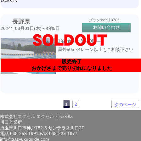
送迎あり
プラン:odr110705
長野県
2024年08月01日(木)～4泊5日
1泊3食付 8,400円～
屋外50m×4レーン以上もご相談下さい
販売終了
おかげさまで売り切れになりました
1
2
次のページ
株式会社エクセル エクセルトラベル
川口営業所
埼玉県川口市神戸782-3 サンテラス川口2F
電話:048-259-1991 FAX:048-229-1977
info@gasyukuguide.com