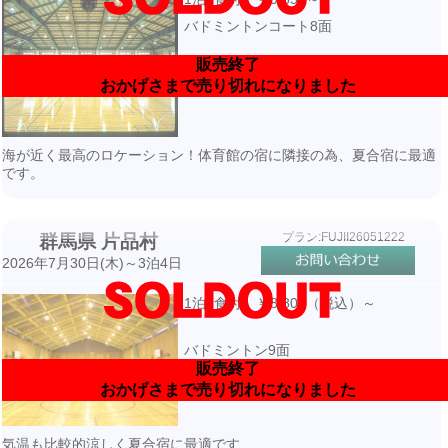
バドミントンコート8面
販売終了
おかげさまで売り切れになりました
海が近く最高のロケーション！体育館の宿に隣接の為、夏合宿に最適
です。
プラン:FUJII26051222
群馬県 片品村
2026年7月30日(木)～3泊4日
1泊3食付 ￥8,800（税込）～
バドミントン9面
販売終了
私有体育・宿泊施設隣接
おかげさまで売り切れになりました
気温も比較的涼しく夏合宿に最適です