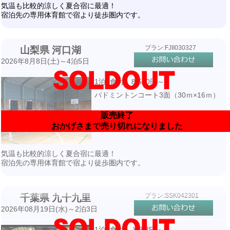
気温も比較的涼しく夏合宿に最適！
宿泊先の専用体育館で宿より徒歩圏内です。
プラン:FJII030327
山梨県 河口湖
2026年8月8日(土)～4泊5日
1泊3食付 8,580円～
バドミントンコート3面（30ｍ×16ｍ）
販売終了
おかげさまで売り切れになりました
気温も比較的涼しく夏合宿に最適！
宿泊先の専用体育館で宿より徒歩圏内です。
プラン:SSK042301
千葉県 九十九里
2026年08月19日(水)～2泊3日
1泊3食付 ￥9,350～