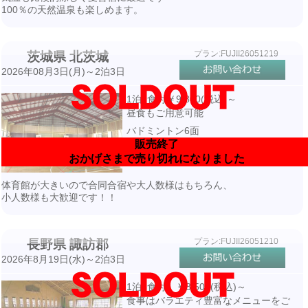
100％の天然温泉も楽しめます。
プラン:FUJII26051219
茨城県 北茨城
2026年08月3日(月)～2泊3日
1泊2食付￥9,800(税込)～
昼食もご用意可能
バドミントン6面
販売終了
宿泊先より車で2.3分・送迎付き
おかげさまで売り切れになりました
体育館が大きいので合同合宿や大人数様はもちろん、
小人数様も大歓迎です！！
プラン:FUJII26051210
長野県 諏訪郡
2026年8月19日(水)～2泊3日
1泊3食付 ￥8,500(税込)～
食事はバラエティ豊富なメニューをご