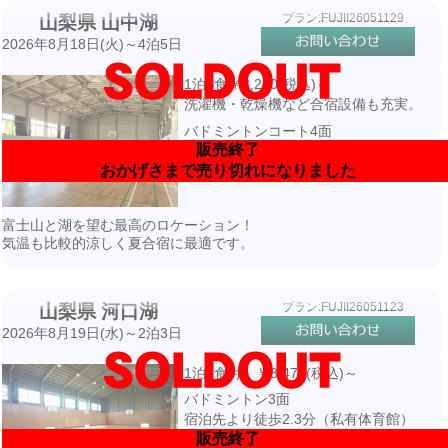
プラン:FUJII26051129
山梨県 山中湖
2026年8月18日(火)～4泊5日
1泊3食￥8,250(税込)～
洗濯機・乾燥機など合宿設備も充実。
バドミントンコート4面
販売終了
宿泊先より徒歩2.3分・私有体育館
おかげさまで売り切れになりました
富士山と湖を望む最高のロケーション！
気温も比較的涼しく夏合宿に最適です。
プラン:FUJII26051123
山梨県 河口湖
2026年8月19日(水)～2泊3日
1泊3食付 ￥8,470(税込)～
バドミントン3面
宿泊先より徒歩2.3分（私有体育館）
販売終了