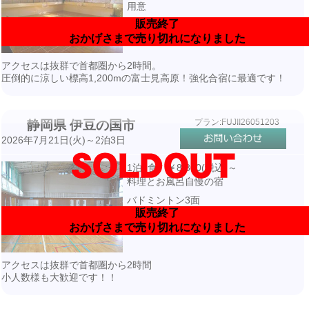
用意
販売終了
私有体育館（32m×22m）
おかげさまで売り切れになりました
宿泊隣接
アクセスは抜群で首都圏から2時間。
圧倒的に涼しい標高1,200mの富士見高原！強化合宿に最適です！
プラン:FUJII26051203
静岡県 伊豆の国市
2026年7月21日(火)～2泊3日
1泊2食 ￥8,800(税込)～
料理とお風呂自慢の宿
バドミントン3面
販売終了
宿泊先より徒歩16分・送迎付き
おかげさまで売り切れになりました
アクセスは抜群で首都圏から2時間
小人数様も大歓迎です！！