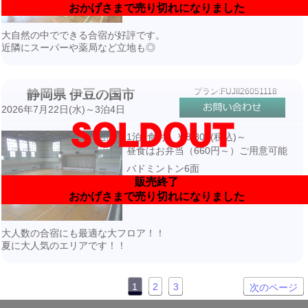
おかげさまで売り切れになりました
大自然の中でできる合宿が好評です。
近隣にスーパーや薬局など立地も◎
プラン:FUJII26051118
静岡県 伊豆の国市
2026年7月22日(水)～3泊4日
1泊2食付 ￥8,800(税込)～
昼食はお弁当（660円～）ご用意可能
バドミントン6面
販売終了
宿泊先より車で15分・送迎付き
おかげさまで売り切れになりました
大人数の合宿にも最適な大フロア！！
夏に大人気のエリアです！！
1
2
3
次のページ