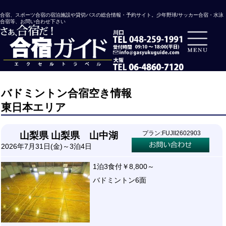
合宿、スポーツ合宿の宿泊施設や貸切バスの総合情報・予約サイト。少年野球/サッカー合宿・水泳
合宿等、お問い合わせ下さい
バドミントン合宿空き情報
東日本エリア
プラン:FUJII2602903
山梨県 山梨県 山中湖
2026年7月31日(金)～3泊4日
1泊3食付￥8,800～
バドミントン6面