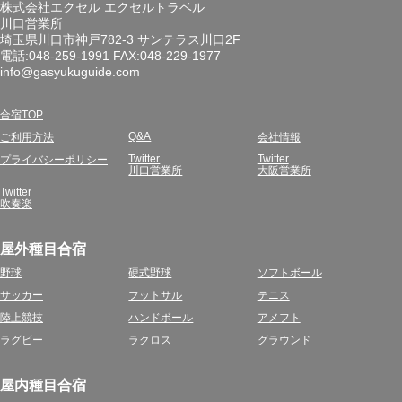
株式会社エクセル エクセルトラベル
川口営業所
埼玉県川口市神戸782-3 サンテラス川口2F
電話:048-259-1991 FAX:048-229-1977
info@gasyukuguide.com
合宿TOP
Q&A
ご利用方法
会社情報
Twitter
Twitter
プライバシーポリシー
川口営業所
大阪営業所
Twitter
吹奏楽
屋外種目合宿
野球
硬式野球
ソフトボール
サッカー
フットサル
テニス
陸上競技
ハンドボール
アメフト
ラグビー
ラクロス
グラウンド
屋内種目合宿