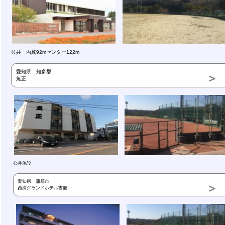
公共 両翼92mセンター122m
愛知県 知多郡
魚正
公共施設
愛知県 蒲郡市
西浦グランドホテル吉慶