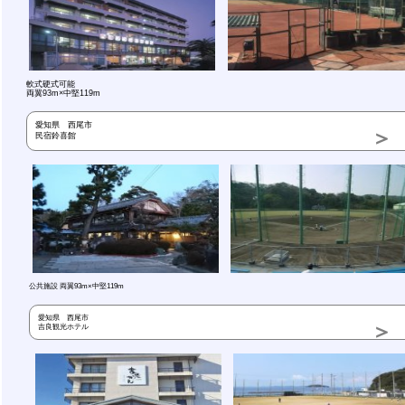
軟式硬式可能
両翼93m×中堅119m
愛知県 西尾市
民宿鈴喜館
公共施設 両翼93m×中堅119m
愛知県 西尾市
吉良観光ホテル