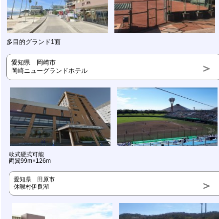
多目的グランド1面
愛知県 岡崎市
岡崎ニューグランドホテル
軟式硬式可能
両翼99m×126m
愛知県 田原市
休暇村伊良湖