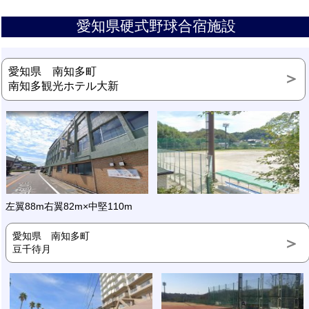
愛知県硬式野球合宿施設
愛知県 南知多町
南知多観光ホテル大新
左翼88m右翼82m×中堅110m
愛知県 南知多町
豆千待月