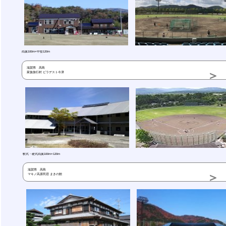
両翼100m×中堅120m
滋賀県 高島
家族旅行村 ビラデスト今津
軟式・硬式両翼100m×120m
滋賀県 高島
マキノ高原民宿 まきの館