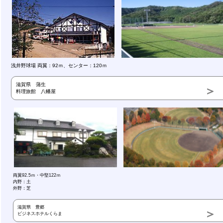
浅井野球場 両翼：92ｍ、センター：120ｍ
滋賀県 蒲生
料理旅館 八幡屋
両翼92.5ｍ・中堅122ｍ
内野：土
外野：芝
滋賀県 豊郷
ビジネスホテルくらま