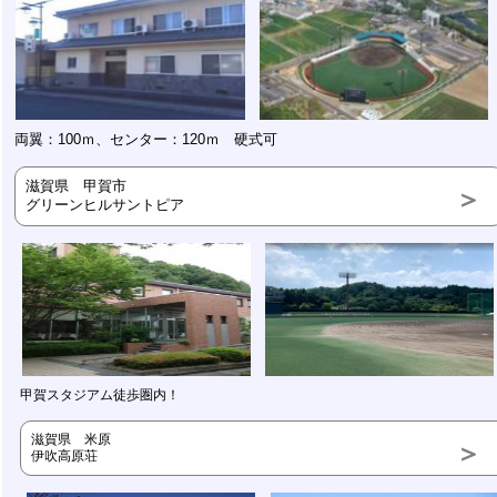
両翼：100ｍ、センター：120ｍ 硬式可
滋賀県 甲賀市
グリーンヒルサントピア
甲賀スタジアム徒歩圏内！
滋賀県 米原
伊吹高原荘