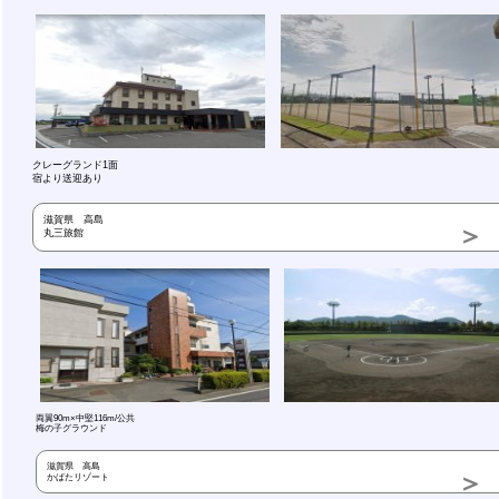
クレーグランド1面
宿より送迎あり
滋賀県 高島
丸三旅館
両翼90m×中堅116m/公共
梅の子グラウンド
滋賀県 高島
かばたリゾート