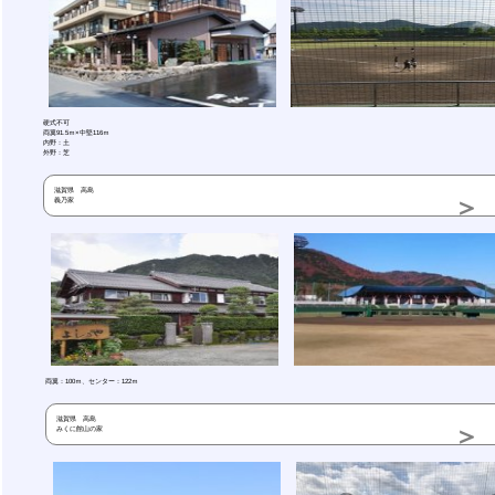
硬式不可
両翼91.5ｍ×中堅116ｍ
内野：土
外野：芝
滋賀県 高島
義乃家
両翼：100ｍ、センター：122ｍ
滋賀県 高島
みくに館山の家