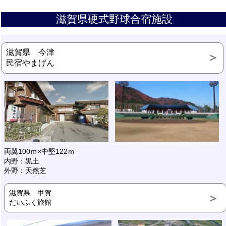
滋賀県硬式野球合宿施設
滋賀県 今津
民宿やまげん
両翼100ｍ×中堅122ｍ
内野：黒土
外野：天然芝
滋賀県 甲賀
だいふく旅館