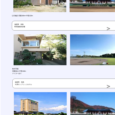
公共施設 両翼100m×中堅122m
滋賀県 高島
料理旅館鳥居楼
軟式可能
両翼90m×中堅120m
ナイターあり
滋賀県 高島
今津サンブリッジホテル