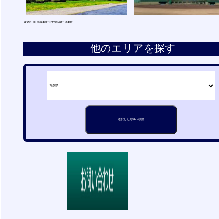
硬式可能 両翼100m×中堅122m 車10分
他のエリアを探す