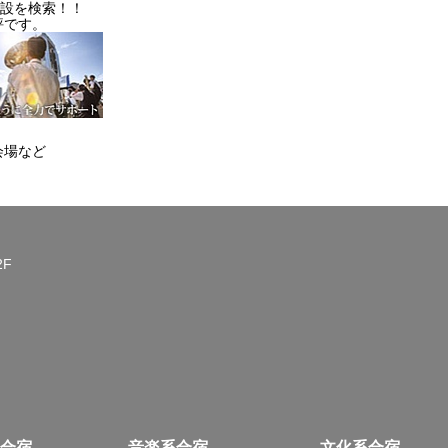
施設を検索！！
評です。
会場など
2F
合宿
音楽系合宿
文化系合宿