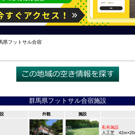
馬県フットサル合宿
群馬県フットサル合宿施設
設
外観
施設
私有施設
人工芝 42m×