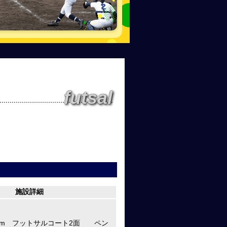
futsal
施設詳細
20m フットサルコート2面 ペン