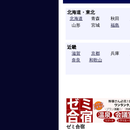
北海道・東北
北海道
青森
秋田
山形
宮城
福島
近畿
滋賀
京都
兵庫
奈良
和歌山
ゼミ合宿