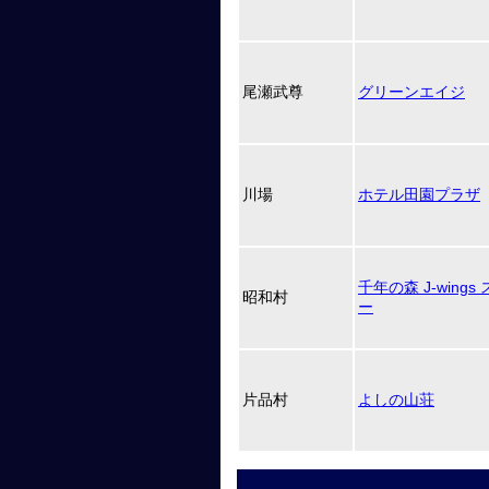
尾瀬武尊
グリーンエイジ
川場
ホテル田園プラザ
千年の森 J-wing
昭和村
ー
片品村
よしの山荘