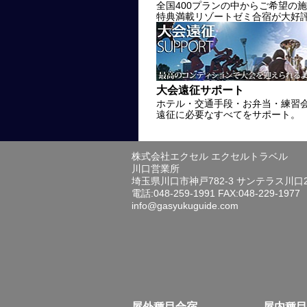
全国400プランの中からご希望の
特典満載リゾートゼミ合宿が大好
大会遠征サポート
ホテル・交通手段・お弁当・練習
遠征に必要なすべてをサポート。
株式会社エクセル エクセルトラベル
川口営業所
埼玉県川口市神戸782-3 サンテラス川口
電話:048-259-1991 FAX:048-229-1977
info@gasyukuguide.com
屋外種目合宿
屋内種目