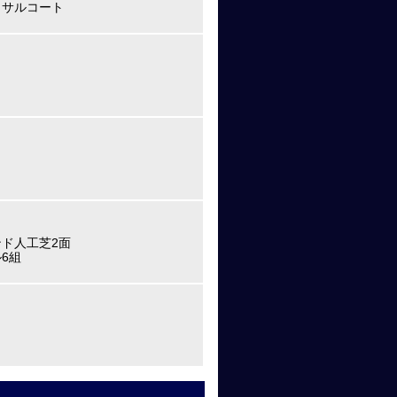
トサルコート
ド人工芝2面
6組