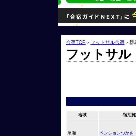
合宿TOP
＞
フットサル合宿
＞
群
フットサル
地域
宿泊施
尾瀬
ペンションつかさ