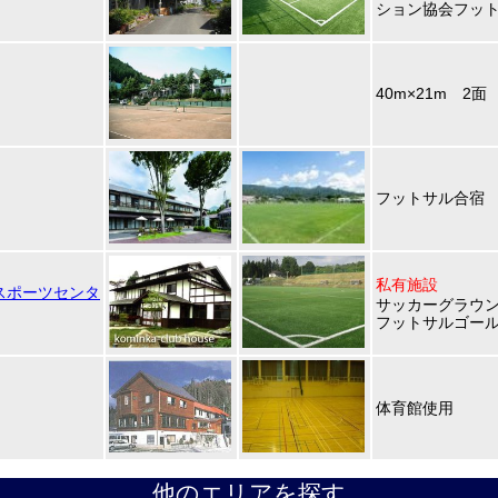
ション協会フッ
40m×21m 2面
フットサル合宿
私有施設
s スポーツセンタ
サッカーグラウン
フットサルゴール
体育館使用
他のエリアを探す