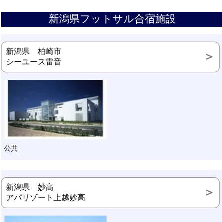
新潟県フットサル合宿施設
新潟県 柏崎市
シーユース雷音
公共
新潟県 妙高
アパリゾート上越妙高