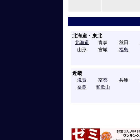
北海道・東北
北海道
青森
秋田
山形
宮城
福島
近畿
滋賀
京都
兵庫
奈良
和歌山