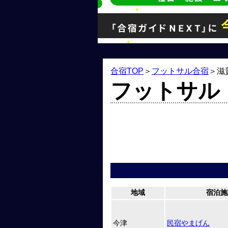
合宿TOP
＞
フットサル合宿
＞
滋
フットサル
地域
宿泊施
今津
民宿やまげん