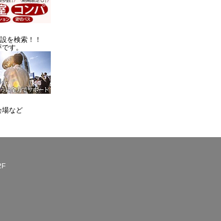
施設を検索！！
評です。
会場など
2F