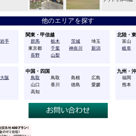
他のエリアを探す
関東・甲信越
北陸・
岩手
群馬
栃木
茨城
埼玉
富山
東京都
千葉
神奈川
新潟
岐阜
長野
山梨
中国・四国
九州・
大阪
鳥取
鳥取
島根
広島
福岡
山口
香川
徳島
愛媛
熊本
高知