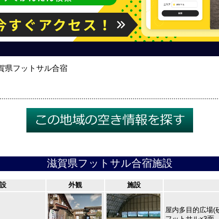
賀県フットサル合宿
滋賀県フットサル合宿施設
設
外観
施設
屋内多目的広場(
フットサル×3面