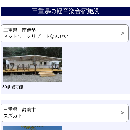
三重県の軽音楽合宿施設
三重県 南伊勢
ネットワークリゾートなんせい
80前後可能
三重県 鈴鹿市
スズカト