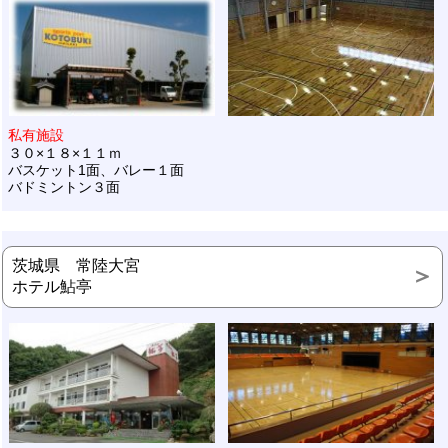
私有施設
３０×１８×１１ｍ
バスケット1面、バレー１面
バドミントン３面
茨城県 常陸大宮
ホテル鮎亭