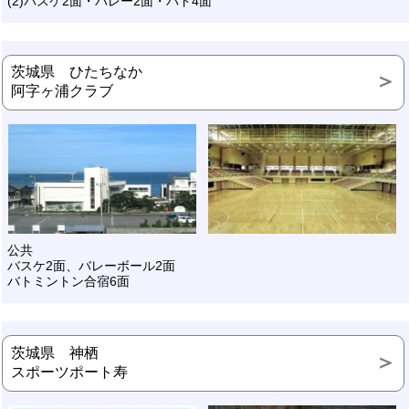
(2)バスケ2面・バレー2面・バド4面
茨城県 ひたちなか
阿字ヶ浦クラブ
公共
バスケ2面、バレーボール2面
バトミントン合宿6面
茨城県 神栖
スポーツポート寿