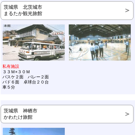
茨城県 北茨城市
まるたか観光旅館
私有施設
３３Ｍ×３０Ｍ
バスケ２面 バレー２面
バド６面 卓球台２０台
車５分
茨城県 神栖市
かわたけ旅館