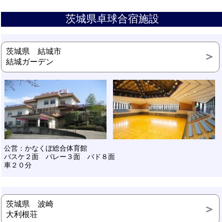
茨城県卓球合宿施設
茨城県 結城市
結城ガーデン
公営：かなくぼ総合体育館
バスケ２面 バレー３面 バド８面
車２０分
茨城県 波崎
大利根荘