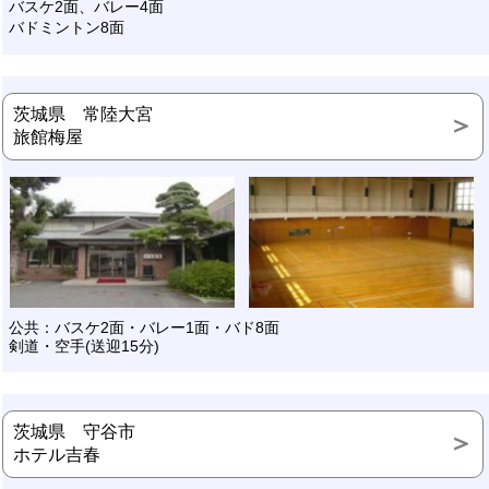
バスケ2面、バレー4面
バドミントン8面
茨城県 常陸大宮
旅館梅屋
公共：バスケ2面・バレー1面・バド8面
剣道・空手(送迎15分)
茨城県 守谷市
ホテル吉春