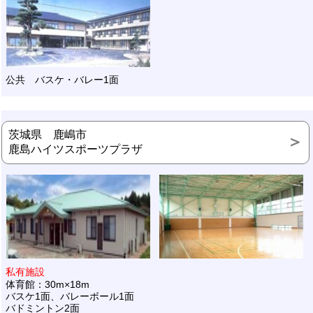
公共 バスケ・バレー1面
茨城県 鹿嶋市
鹿島ハイツスポーツプラザ
私有施設
体育館：30m×18m
バスケ1面、バレーボール1面
バドミントン2面