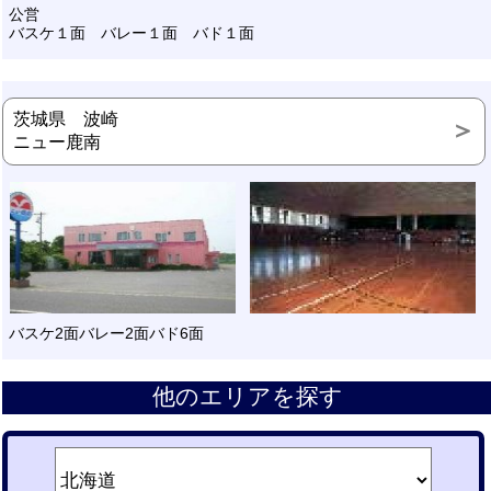
公営
バスケ１面 バレー１面 バド１面
茨城県 波崎
ニュー鹿南
バスケ2面バレー2面バド6面
他のエリアを探す