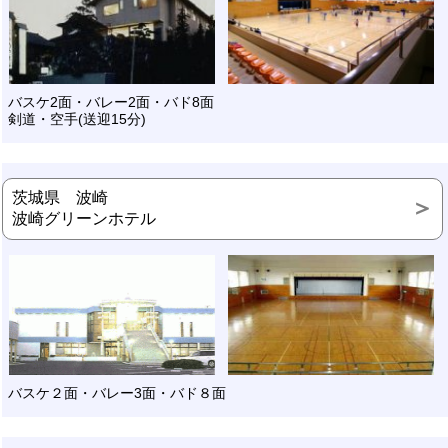
バスケ2面・バレー2面・バド8面
剣道・空手(送迎15分)
茨城県 波崎
波崎グリーンホテル
バスケ２面・バレー3面・バド８面