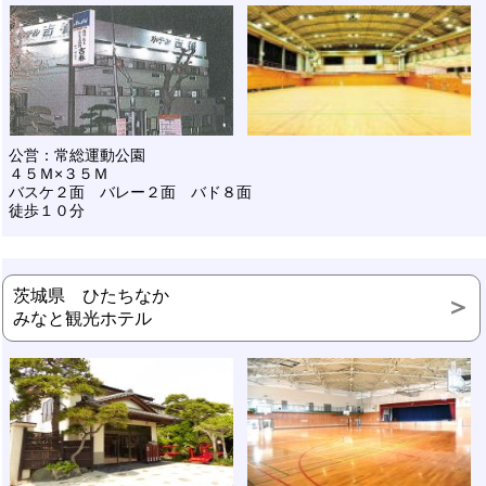
公営：常総運動公園
４５Ｍ×３５Ｍ
バスケ２面 バレー２面 バド８面
徒歩１０分
茨城県 ひたちなか
みなと観光ホテル