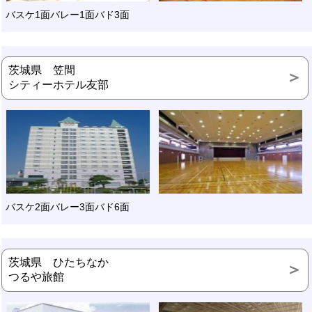
バスケ1面バレー1面バド3面
茨城県 笠間
シティーホテル友部
バスケ2面バレー3面バド6面
茨城県 ひたちなか
つるや旅館