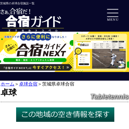
茨城県の卓球合宿施設一覧
ホーム
＞
卓球合宿
＞
茨城県卓球合宿
卓球
Tabletennis