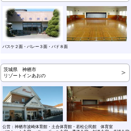
バスケ２面・バレー３面・バド８面
茨城県 神栖市
リゾートインあおの
公営：神栖市波崎体育館・土合体育館・若松公民館 体育室