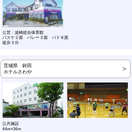
公営：波崎総合体育館
バスケ２面 バレー３面 バド８面
徒歩３分
茨城県 鉾田
ホテルさわや
公共施設
44m×36m