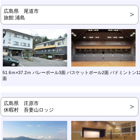
広島県 尾道市
旅館 浦島
51.6ｍ×37.2ｍ バレーボール3面 バスケットボール2面 バドミントン1
面
広島県 庄原市
休暇村 吾妻山ロッジ