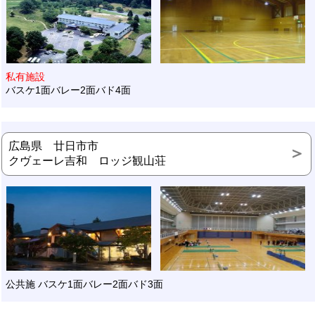
私有施設
バスケ1面バレー2面バド4面
広島県 廿日市市
クヴェーレ吉和 ロッジ観山荘
公共施 バスケ1面バレー2面バド3面