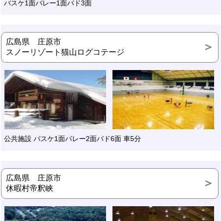
バスケ1面バレー1面バド3面
広島県 庄原市
スノーリゾート猫山ログコテージ
公共施設 バスケ1面バレー2面バド6面 車5分
広島県 庄原市
休暇村帝釈峡