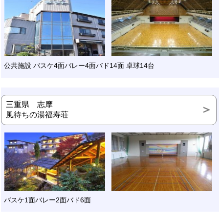
公共施設 バスケ4面バレー4面バド14面 卓球14台
三重県 志摩
風待ちの湯福寿荘
バスケ1面バレー2面バド6面