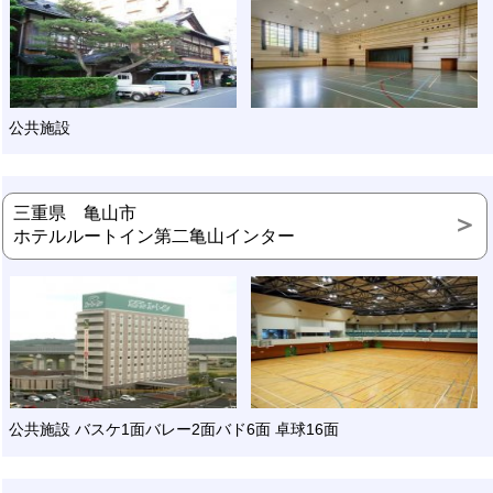
公共施設
三重県 亀山市
ホテルルートイン第二亀山インター
公共施設 バスケ1面バレー2面バド6面 卓球16面