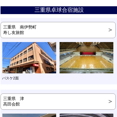
三重県卓球合宿施設
三重県 南伊勢町
寿し友旅館
バスケ2面
三重県 津
高田会館