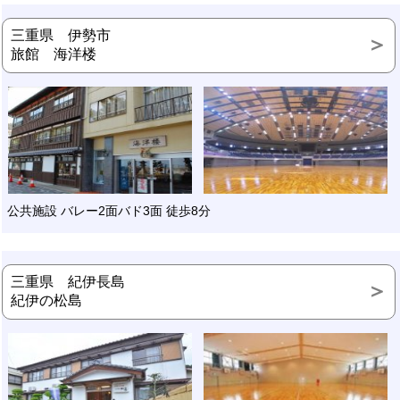
三重県 伊勢市
旅館 海洋楼
公共施設 バレー2面バド3面 徒歩8分
三重県 紀伊長島
紀伊の松島