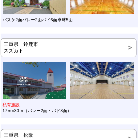
バスケ2面バレー2面バド6面卓球5面
三重県 鈴鹿市
スズカト
私有施設
17ｍ×30ｍ（バレー2面・バド3面）
三重県 松阪