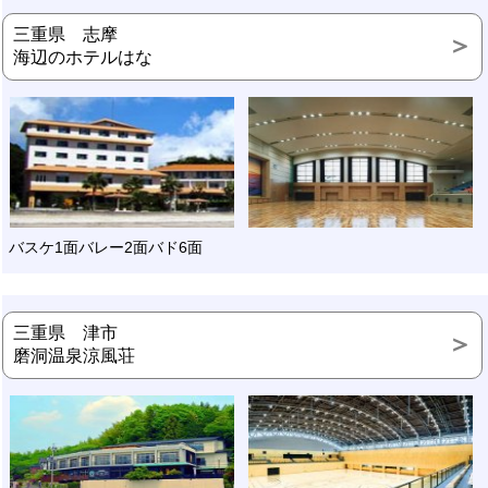
三重県 志摩
海辺のホテルはな
バスケ1面バレー2面バド6面
三重県 津市
磨洞温泉涼風荘