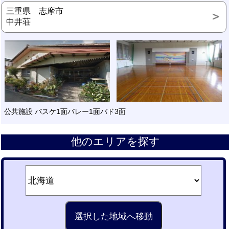
三重県 志摩市
中井荘
公共施設 バスケ1面バレー1面バド3面
他のエリアを探す