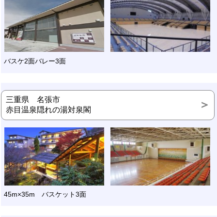
バスケ2面バレー3面
三重県 名張市
赤目温泉隠れの湯対泉閣
45m×35m バスケット3面