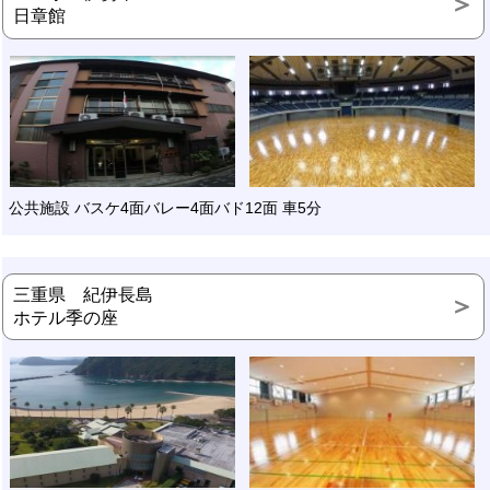
日章館
公共施設 バスケ4面バレー4面バド12面 車5分
三重県 紀伊長島
ホテル季の座