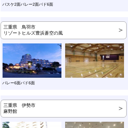
バスケ2面バレー2面バド6面
三重県 鳥羽市
リゾートヒルズ豊浜蒼空の風
バレー6面バド6面
三重県 伊勢市
麻野館