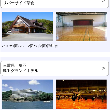
リバーサイド茶倉
バスケ1面バレー2面バド3面卓球5台
三重県 鳥羽
鳥羽グランドホテル