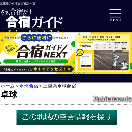
三重県の卓球合宿施設一覧
ホーム
＞
卓球合宿
＞
三重県卓球合宿
卓球
Tabletennis