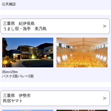
公共施設
三重県 紀伊長島
うまし宿・漁亭 美乃島
35m×29m
バスケ2面バレー2面
三重県 伊勢市
民宿ヤマト