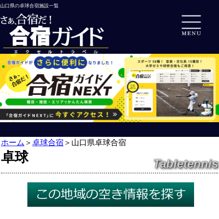
山口県の卓球合宿施設一覧
ホーム
＞
卓球合宿
＞
山口県卓球合宿
卓球
Tabletennis