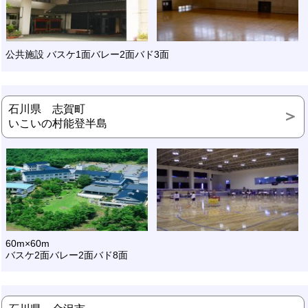
公共施設 バスケ1面バレー2面バド3面
石川県 志賀町
いこいの村能登半島
60m×60m
バスケ2面バレー2面バド8面