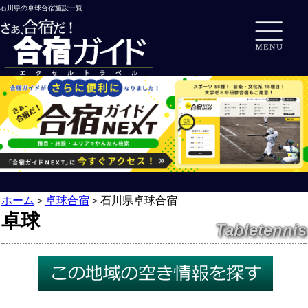
石川県の卓球合宿施設一覧
ホーム
＞
卓球合宿
＞
石川県卓球合宿
卓球
Tabletennis