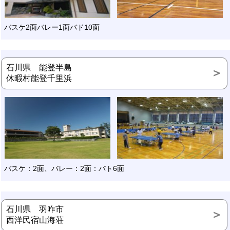
バスケ2面バレー1面バド10面
石川県 能登半島
休暇村能登千里浜
バスケ：2面、バレー：2面：バト6面
石川県 羽咋市
西洋民宿山海荘