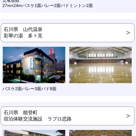
北竜会館
27m×24mバスケ1面バレー2面バドミントン2面
石川県 山代温泉
彩華の湯 多々見
バスケ2面バレー3面バド8面
石川県 能登町
宿泊体験交流施設 ラブロ恋路