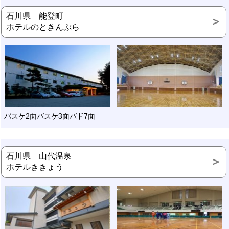
石川県 能登町
ホテルのときんぷら
バスケ2面バスケ3面バド7面
石川県 山代温泉
ホテルききょう