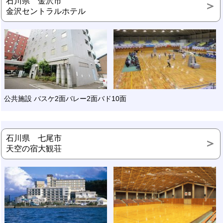
石川県 金沢市
金沢セントラルホテル
公共施設 バスケ2面バレー2面バド10面
石川県 七尾市
天空の宿大観荘