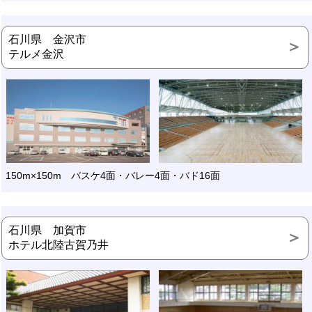
石川県 金沢市
テルメ金沢
150m×150m バスケ4面・バレー4面・バド16面
石川県 加賀市
ホテル北陸古賀乃井