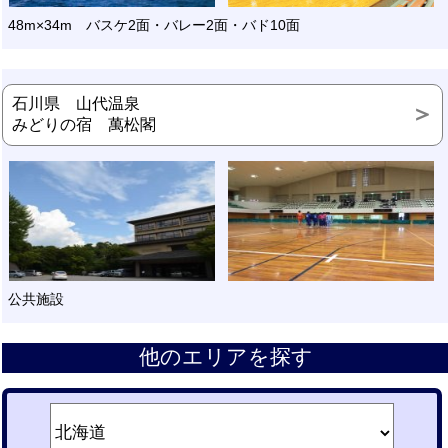
48m×34m バスケ2面・バレー2面・バド10面
石川県 山代温泉
みどりの宿 萬松閣
公共施設
他のエリアを探す