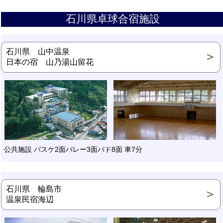
石川県卓球合宿施設
石川県 山中温泉
日本の宿 山乃湯山留花
公共施設 バスケ2面バレー3面バド8面 車7分
石川県 輪島市
温泉民宿海辺