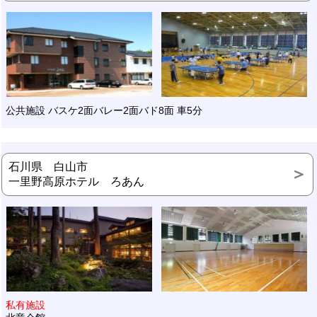
公共施設 バスケ2面バレー2面バド8面 車5分
石川県 白山市
一里野高原ホテル ろあん
私有施設