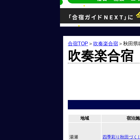
合宿TOP
＞
吹奏楽合宿
＞
秋田県
吹奏楽合宿
地域
宿泊施
湯瀬
四季彩り秋田づく