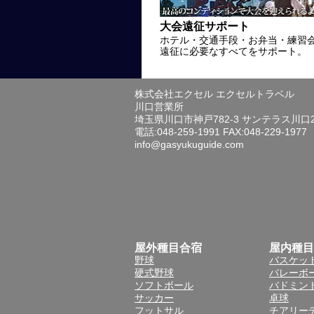
大会遠征サポート
ホテル・交通手段・お弁当・練習
遠征に必要なすべてをサポート。
株式会社エクセル エクセルトラベル
川口営業所
埼玉県川口市神戸782-3 サンテラス川口
電話:048-259-1991 FAX:048-229-1977
info@gasyukuguide.com
屋外種目合宿
屋内種目
野球
バスケッ
硬式野球
バレーボ
ソフトボール
バドミン
サッカー
卓球
フットサル
チアリー