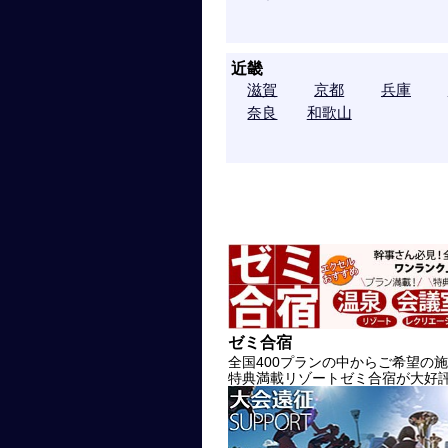
近畿
滋賀
京都
兵庫
奈良
和歌山
ゼミ合宿
全国400プランの中からご希望の
特典満載リゾートゼミ合宿が大好