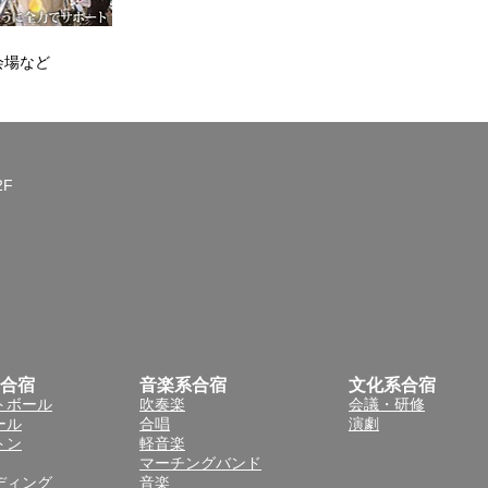
会場など
2F
合宿
音楽系合宿
文化系合宿
トボール
吹奏楽
会議・研修
ール
合唱
演劇
トン
軽音楽
マーチングバンド
ディング
音楽