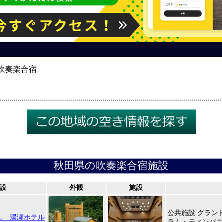
吹奏楽合宿
秋田県の吹奏楽合宿施設
設
外観
施設
公共施設 グラン
し 湯瀬ホテル
ラム・ティンパ