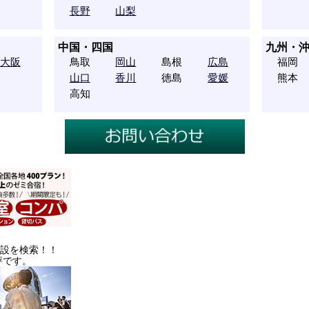
長野
山梨
中国・四国
九州・
大阪
鳥取
岡山
島根
広島
福岡
山口
香川
徳島
愛媛
熊本
高知
施設を検索！！
評です。