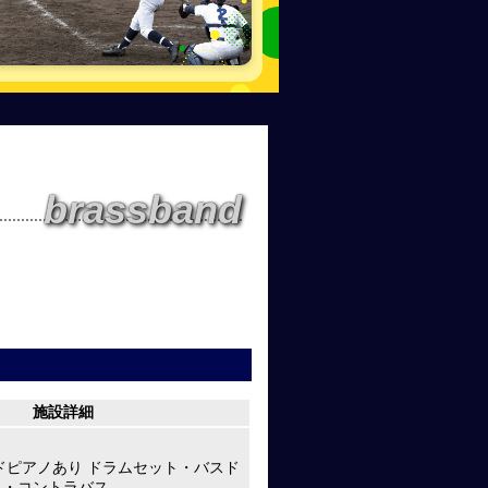
brassband
施設詳細
ドピアノあり ドラムセット・バスド
ニ・コントラバス