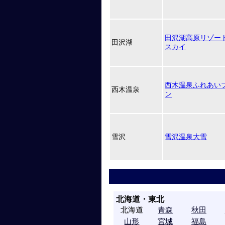
田沢湖高原リゾー
田沢湖
スカイ
西木温泉ふれあいプ
西木温泉
ン
雪沢
雪沢温泉大雪
北海道・東北
北海道
青森
秋田
山形
宮城
福島