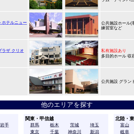
トホテルニュー
公共施設ホール(客席
練習室など
ラザ クリオ
私有施設あり
多目的ホール 収容
公共施設 グラン
他のエリアを探す
関東・甲信越
北陸・
岩手
群馬
栃木
茨城
埼玉
富山
東京
千葉
神奈川
新潟
岐阜