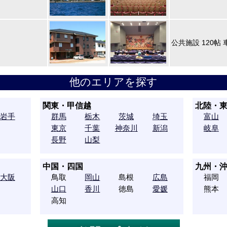
公共施設 120帖 
他のエリアを探す
関東・甲信越
北陸・
岩手
群馬
栃木
茨城
埼玉
富山
東京
千葉
神奈川
新潟
岐阜
長野
山梨
中国・四国
九州・
大阪
鳥取
岡山
島根
広島
福岡
山口
香川
徳島
愛媛
熊本
高知