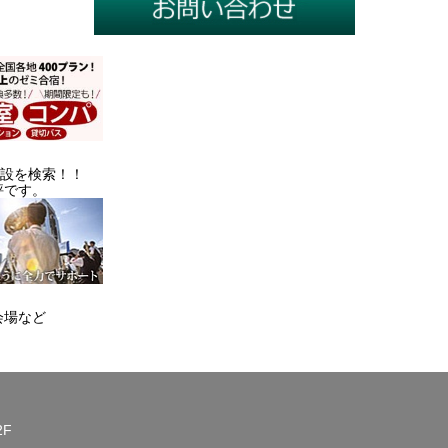
施設を検索！！
評です。
会場など
2F