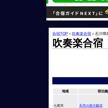
合宿TOP
＞
吹奏楽合宿
＞
石川県
吹奏楽合宿
地域
宿泊施
七尾市
天空の宿大観荘