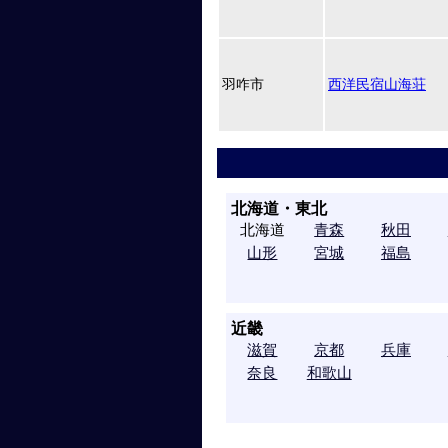
羽咋市
西洋民宿山海荘
北海道・東北
北海道
青森
秋田
山形
宮城
福島
近畿
滋賀
京都
兵庫
奈良
和歌山