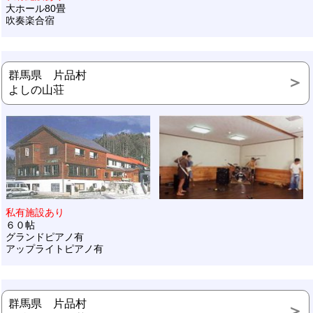
大ホール80畳
吹奏楽合宿
群馬県 片品村
よしの山荘
私有施設あり
６０帖
グランドピアノ有
アップライトピアノ有
群馬県 片品村