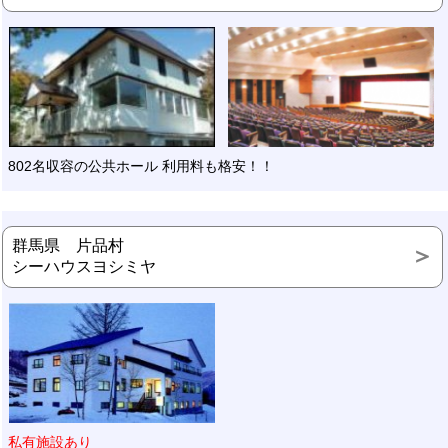
802名収容の公共ホール 利用料も格安！！
群馬県 片品村
シーハウスヨシミヤ
私有施設あり