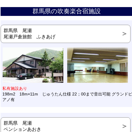
群馬県の吹奏楽合宿施設
群馬県 尾瀬
尾瀬戸倉旅館 ふきあげ
私有施設あり
198m2 18m×11m じゅうたん仕様 22；00まで音出可能 グランド
アノ有
群馬県 尾瀬
ペンションあおき