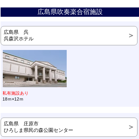
広島県吹奏楽合宿施設
広島県 呉
呉森沢ホテル
私有施設あり
18ｍ×12ｍ
広島県 庄原市
ひろしま県民の森公園センター