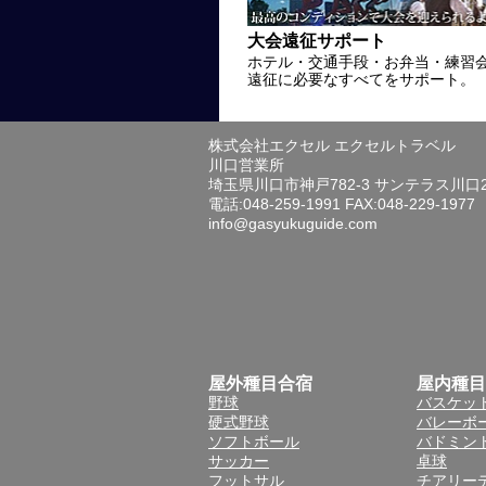
大会遠征サポート
ホテル・交通手段・お弁当・練習
遠征に必要なすべてをサポート。
株式会社エクセル エクセルトラベル
川口営業所
埼玉県川口市神戸782-3 サンテラス川口
電話:048-259-1991 FAX:048-229-1977
info@gasyukuguide.com
屋外種目合宿
屋内種目
野球
バスケッ
硬式野球
バレーボ
ソフトボール
バドミン
サッカー
卓球
フットサル
チアリー