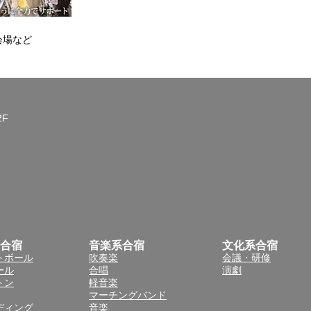
会場など
2F
合宿
音楽系合宿
文化系合宿
トボール
吹奏楽
会議・研修
ール
合唱
演劇
トン
軽音楽
マーチングバンド
ディング
音楽