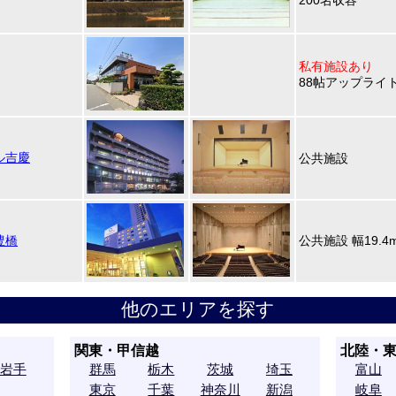
200名収容
私有施設あり
88帖アップライ
ル吉慶
公共施設
豊橋
公共施設 幅19.4
他のエリアを探す
関東・甲信越
北陸・
岩手
群馬
栃木
茨城
埼玉
富山
東京
千葉
神奈川
新潟
岐阜