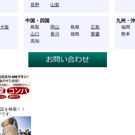
長野
山梨
中国・四国
九州・
大阪
鳥取
岡山
島根
広島
福岡
山口
香川
徳島
愛媛
熊本
高知
施設を検索！！
評です。