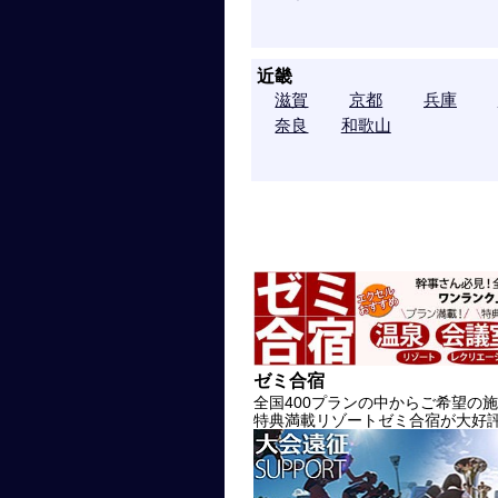
近畿
滋賀
京都
兵庫
奈良
和歌山
ゼミ合宿
全国400プランの中からご希望の
特典満載リゾートゼミ合宿が大好