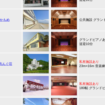
E かもめ
公共施設 グラン
グランドピアノ
送迎10分
私有施設あり
志んぐ荘
23m×16m 音楽
私有施設あり
180帖 グランド