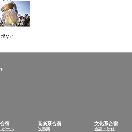
会場など
2F
合宿
音楽系合宿
文化系合宿
トボール
吹奏楽
会議・研修