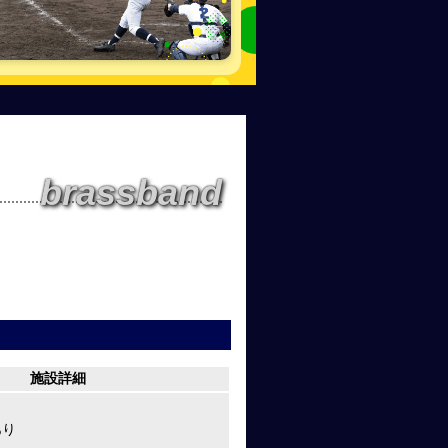
brassband
施設詳細
あり