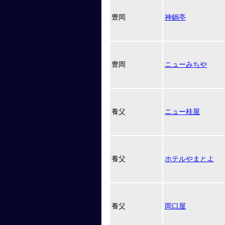
豊岡
神鍋亭
豊岡
ニューみちや
養父
ニュー桂屋
養父
ホテルやまとよ
養父
岡口屋