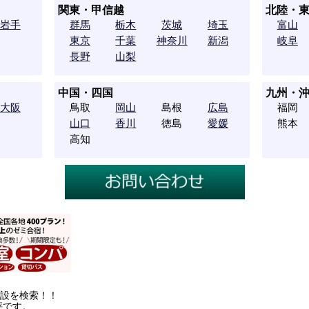
関東・甲信越
北陸・
岩手
群馬
栃木
茨城
埼玉
富山
東京
千葉
神奈川
新潟
岐阜
長野
山梨
中国・四国
九州・
大阪
鳥取
岡山
島根
広島
福岡
山口
香川
徳島
愛媛
熊本
高知
施設を検索！！
評です。