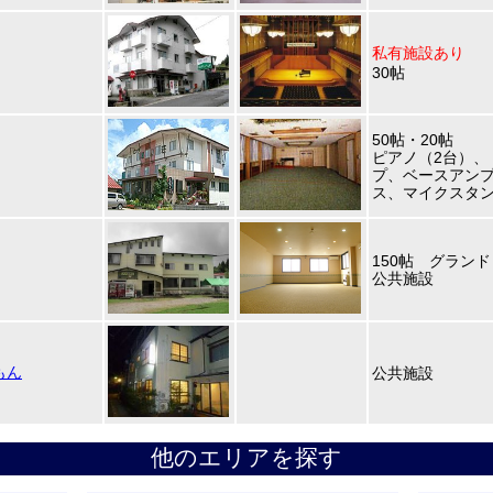
私有施設あり
30帖
50帖・20帖
ピアノ（2台）、
プ、ベースアン
ス、マイクスタ
150帖 グラン
公共施設
もん
公共施設
他のエリアを探す