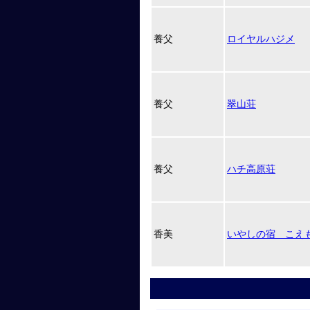
養父
ロイヤルハジメ
養父
翠山荘
養父
ハチ高原荘
香美
いやしの宿 こえ