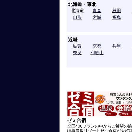
北海道・東北
北海道
青森
秋田
山形
宮城
福島
近畿
滋賀
京都
兵庫
奈良
和歌山
ゼミ合宿
全国400プランの中からご希望の
特典満載リゾートゼミ合宿が大好