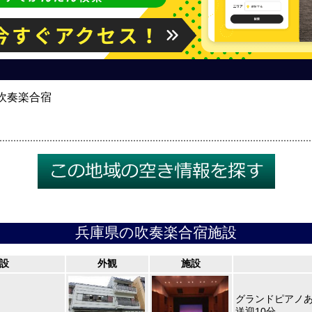
吹奏楽合宿
兵庫県の吹奏楽合宿施設
設
外観
施設
グランドピアノ
送迎10分