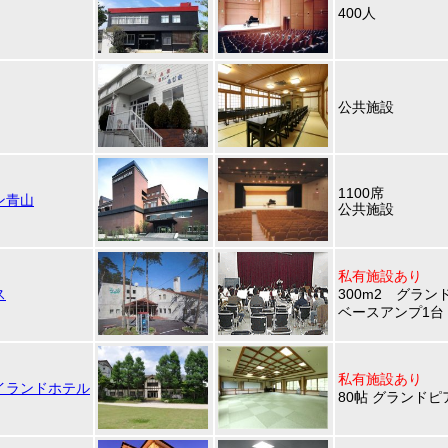
400人
公共施設
1100席
ン青山
公共施設
私有施設あり
ス
300m2 グラ
ベースアンプ1台
私有施設あり
イランドホテル
80帖 グランド