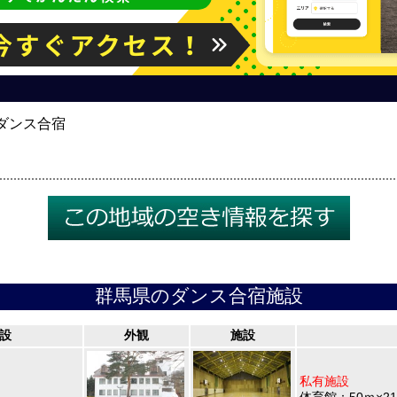
ダンス合宿
群馬県のダンス合宿施設
設
外観
施設
私有施設