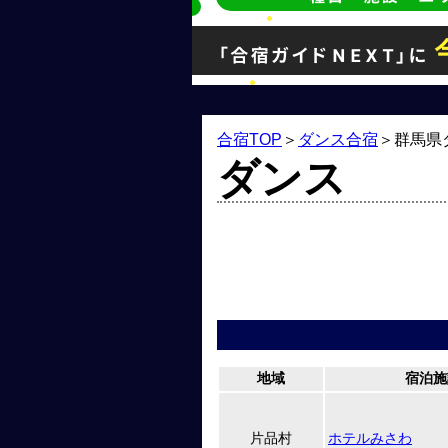
合宿TOP
＞
ダンス合宿
＞
群馬県
ダンス
地域
宿泊施
片品村
ホテルみさわ