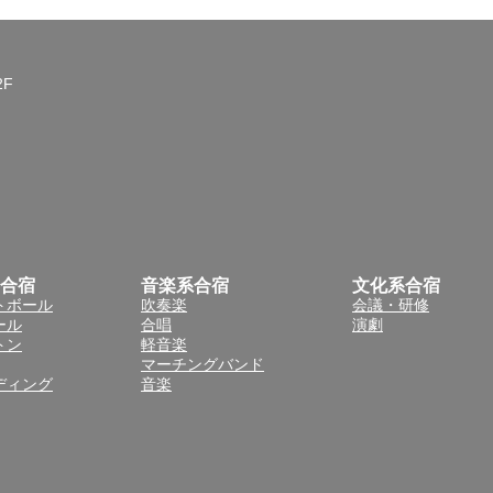
2F
合宿
音楽系合宿
文化系合宿
トボール
吹奏楽
会議・研修
ール
合唱
演劇
トン
軽音楽
マーチングバンド
ディング
音楽