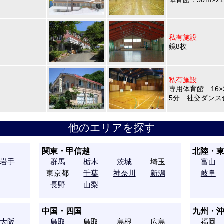
体育館：50ｍ×21
私有施設
鏡8枚
私有施設
専用体育館 16×2
5分 社交ダンス
他のエリアを探す
関東・甲信越
北陸・
岩手
群馬
栃木
茨城
埼玉
富山
東京都
千葉
神奈川
新潟
岐阜
長野
山梨
中国・四国
九州・
大阪
鳥取
鳥取
島根
広島
福岡