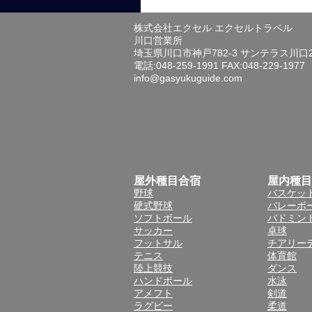
株式会社エクセル エクセルトラベル
川口営業所
埼玉県川口市神戸782-3 サンテラス川口
電話:048-259-1991 FAX:048-229-1977
info@gasyukuguide.com
屋外種目合宿
屋内種目
野球
バスケッ
硬式野球
バレーボ
ソフトボール
バドミン
サッカー
卓球
フットサル
チアリー
テニス
体育館
陸上競技
ダンス
ハンドボール
水泳
アメフト
剣道
ラグビー
柔道