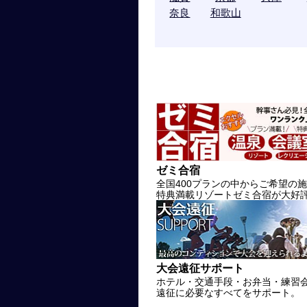
奈良
和歌山
ゼミ合宿
全国400プランの中からご希望の
特典満載リゾートゼミ合宿が大好
大会遠征サポート
ホテル・交通手段・お弁当・練習
遠征に必要なすべてをサポート。