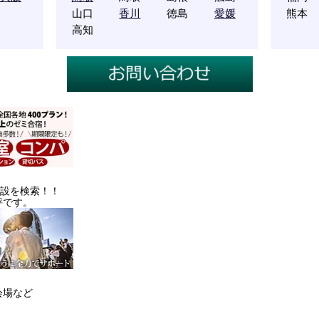
山口
香川
徳島
愛媛
熊本
高知
施設を検索！！
評です。
会場など