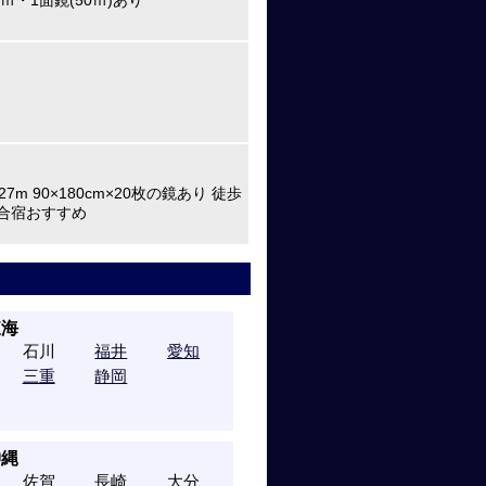
ｍ・1面鏡(50ｍ)あり
7m 90×180cm×20枚の鏡あり 徒歩
合宿おすすめ
東海
石川
福井
愛知
三重
静岡
沖縄
佐賀
長崎
大分