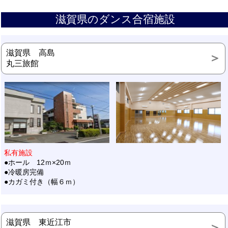
滋賀県のダンス合宿施設
滋賀県 高島
丸三旅館
私有施設
●ホール 12ｍ×20ｍ
●冷暖房完備
●カガミ付き（幅６ｍ）
滋賀県 東近江市