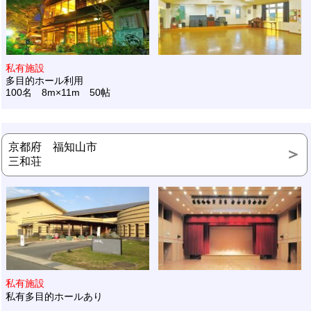
私有施設
多目的ホール利用
100名 8m×11m 50帖
京都府 福知山市
三和荘
私有施設
私有多目的ホールあり