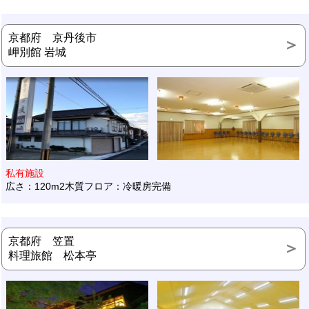
京都府 京丹後市
岬別館 岩城
私有施設
広さ：120m2木質フロア：冷暖房完備
京都府 笠置
料理旅館 松本亭