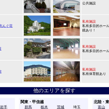
公共施設
私有施設
志んぐ荘
私有多目的ホー
鏡あり！
私有施設
荘
私有多目的ホー
私有施設
館
私有体育館あり
他のエリアを探す
関東・甲信越
北陸・
岩手
群馬
栃木
茨城
埼玉
富山