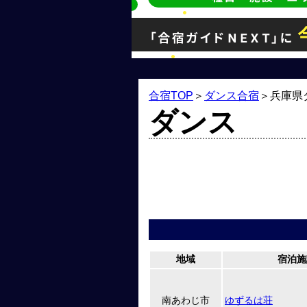
合宿TOP
＞
ダンス合宿
＞
兵庫県
ダンス
地域
宿泊施
南あわじ市
ゆずるは荘