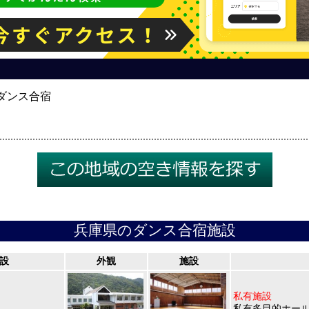
ダンス合宿
兵庫県のダンス合宿施設
設
外観
施設
私有施設
私有多目的ホー