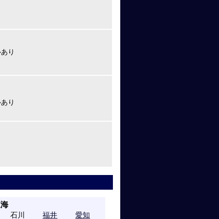
ルあり
ルあり
東海
石川
福井
愛知