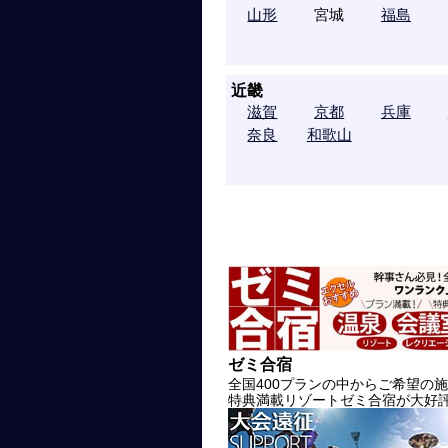
山形
宮城
福島
近畿
滋賀
京都
兵庫
奈良
和歌山
ゼミ合宿
全国400プランの中からご希望の
特典満載リゾートゼミ合宿が大好