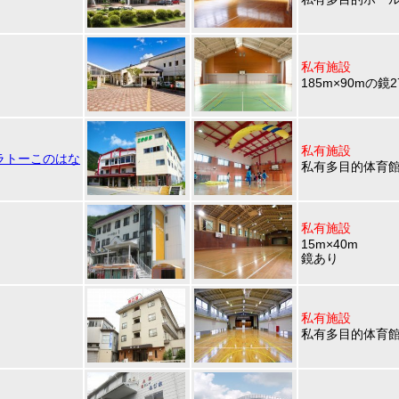
私有施設
185m×90mの鏡2
私有施設
ラトーこのはな
私有多目的体育
私有施設
15m×40m
鏡あり
私有施設
私有多目的体育