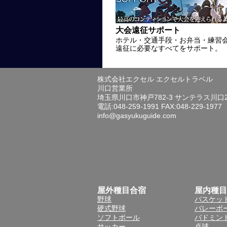
大会遠征サポート
ホテル・交通手段・お弁当・練習
遠征に必要なすべてをサポート。
株式会社エクセル エクセルトラベル
川口営業所
埼玉県川口市神戸782-3 サンテラス川口
電話:048-259-1991 FAX:048-229-1977
info@gasyukuguide.com
屋外種目合宿
屋内種目
野球
バスケッ
硬式野球
バレーボ
ソフトボール
バドミン
サッカー
卓球