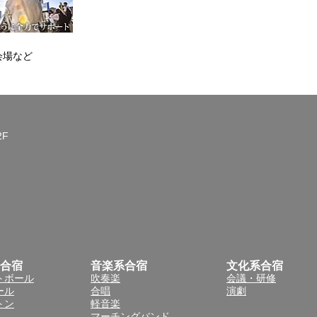
会場など
2F
合宿
音楽系合宿
文化系合宿
トボール
吹奏楽
会議・研修
ール
合唱
演劇
トン
軽音楽
マーチングバンド