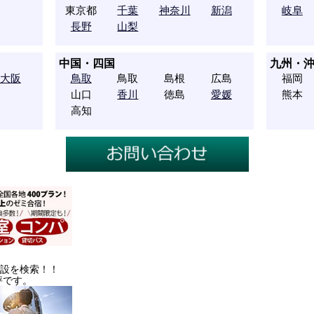
東京都
千葉
神奈川
新潟
岐阜
長野
山梨
中国・四国
九州・
大阪
鳥取
鳥取
島根
広島
福岡
山口
香川
徳島
愛媛
熊本
高知
施設を検索！！
評です。