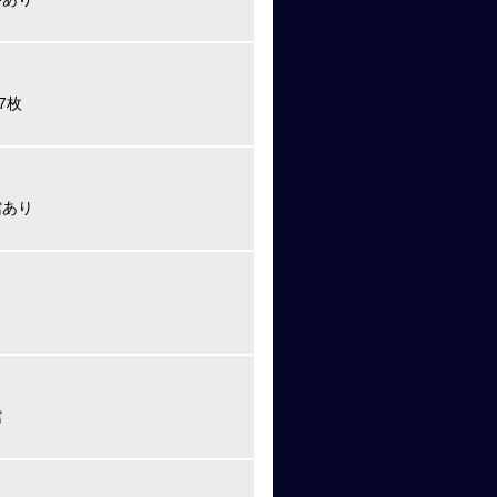
7枚
館あり
館