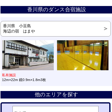
香川県のダンス合宿施設
香川県 小豆島
海辺の宿 はまや
私有施設
12m×22m 鏡0.9m×1.8m3枚
他のエリアを探す