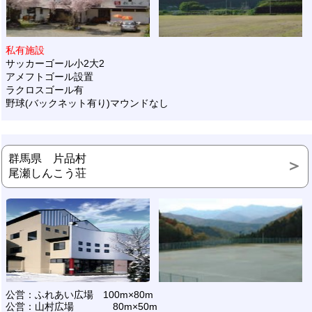
私有施設
サッカーゴール小2大2
アメフトゴール設置
ラクロスゴール有
野球(バックネット有り)マウンドなし
群馬県 片品村
尾瀬しんこう荘
公営：ふれあい広場 100m×80m
公営：山村広場 80m×50m