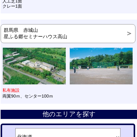
人工芝1面
クレー1面
群馬県 赤城山
星ふる郷セミナーハウス高山
私有施設
両翼90ｍ、センター100ｍ
他のエリアを探す