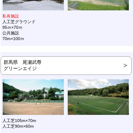
私有施設
人工芝グラウンド
95ｍ×70ｍ
公共施設
70m×100ｍ
群馬県 尾瀬武尊
グリーンエイジ
人工芝105m×70m
人工芝90m×60m