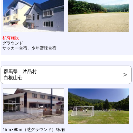
私有施設
グラウンド
サッカー合宿、少年野球合宿
群馬県 片品村
白根山荘
45ｍ×90ｍ（芝グラウンド）/私有