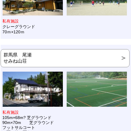
私有施設
クレーグラウンド
70ｍ×120ｍ
群馬県 尾瀬
せみね山荘
私有施設
105m×68m? 芝グラウンド
90m×70m 芝グラウンド
フットサルコート