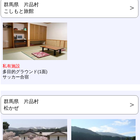
群馬県 片品村
こしもと旅館
私有施設
多目的グラウンド(1面)
サッカー合宿
群馬県 片品村
松かぜ