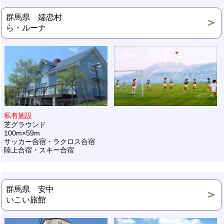
群馬県 嬬恋村
ら・ルーナ
私有施設
芝グラウンド
100m×59m
サッカー合宿・ラクロス合宿
陸上合宿・スキー合宿
群馬県 安中
いこい旅館