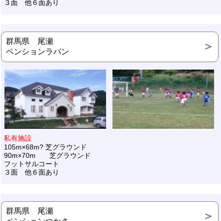
３面 他６面あり
群馬県 尾瀬
ペンションラパン
私有施設
105m×68m? 芝グラウンド
90m×70m 芝グラウンド
フットサルコート
３面 他６面あり
群馬県 尾瀬