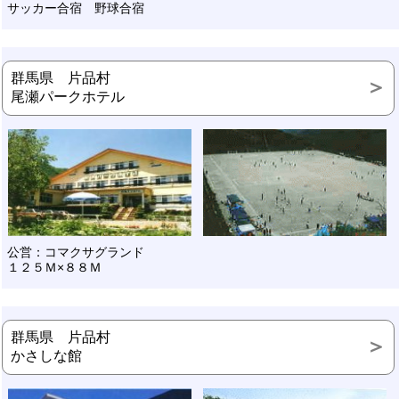
サッカー合宿 野球合宿
群馬県 片品村
尾瀬パークホテル
公営：コマクサグランド
１２５Ｍ×８８Ｍ
群馬県 片品村
かさしな館