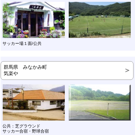
サッカー場１面/公共
群馬県 みなかみ町
気楽や
公共：芝グラウンド
サッカー合宿・野球合宿