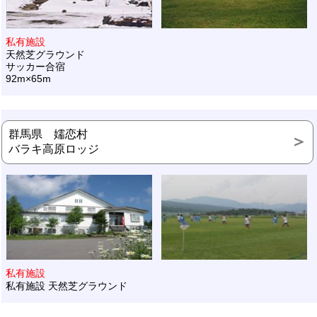
私有施設
天然芝グラウンド
サッカー合宿
92m×65m
群馬県 嬬恋村
バラキ高原ロッジ
私有施設
私有施設 天然芝グラウンド