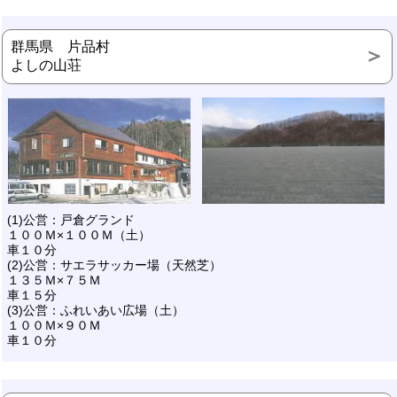
群馬県 片品村
よしの山荘
(1)公営：戸倉グランド
１００Ｍ×１００Ｍ（土）
車１０分
(2)公営：サエラサッカー場（天然芝）
１３５Ｍ×７５Ｍ
車１５分
(3)公営：ふれいあい広場（土）
１００Ｍ×９０Ｍ
車１０分