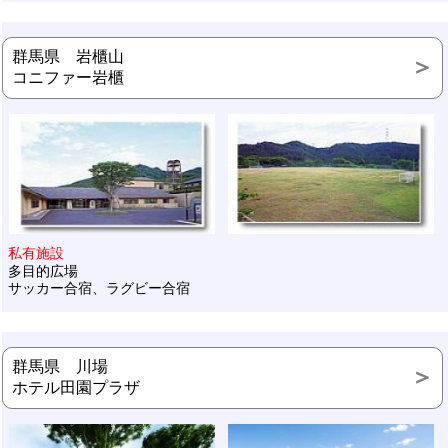
群馬県 岩櫃山
コニファー岩櫃
私有施設
多目的広場
サッカー合宿、ラグビー合宿
群馬県 川場
ホテル田園プラザ