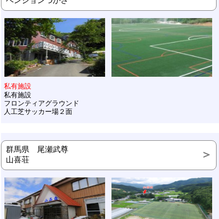
ペンションつかさ
私有施設
私有施設
フロンティアグラウンド
人工芝サッカー場２面
群馬県 尾瀬武尊
山喜荘