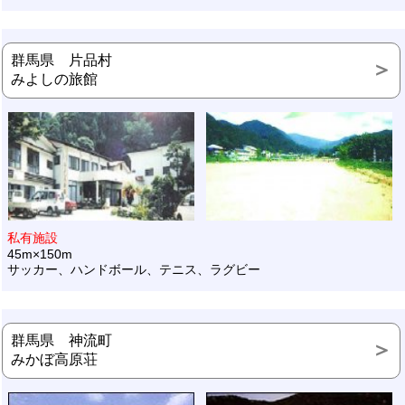
群馬県 片品村
みよしの旅館
私有施設
45m×150m
サッカー、ハンドボール、テニス、ラグビー
群馬県 神流町
みかぼ高原荘