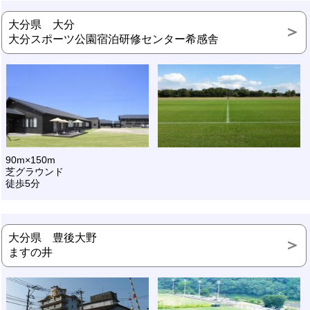
大分県 大分
大分スポーツ公園宿泊研修センター希感舎
90m×150m
芝グラウンド
徒歩5分
大分県 豊後大野
ますの井