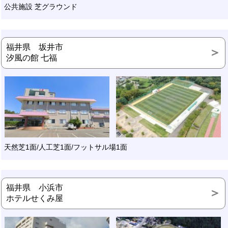
公共施設 芝グラウンド
福井県 坂井市
汐風の館 七福
天然芝1面/人工芝1面/フットサル場1面
福井県 小浜市
ホテルせくみ屋