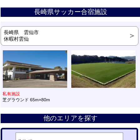
長崎県サッカー合宿施設
長崎県 雲仙市
休暇村雲仙
私有施設
芝グラウンド 65m×80m
他のエリアを探す