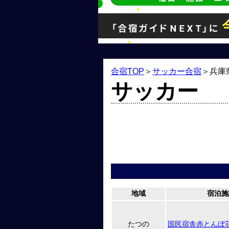
合宿TOP
＞
サッカー合宿
＞
兵庫
サッカー
地域
宿泊施
たつの
国民宿舎赤とんぼ