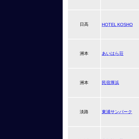
日高
HOTEL KOSHO
洲本
あいはら荘
洲本
民宿厚浜
淡路
東浦サンパーク