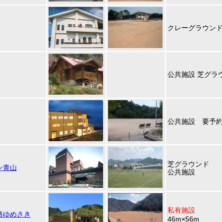
クレーグラウン
公共施設 芝グラウ
公共施設 要予
芝グラウンド
ン青山
公共施設
私有施設
路ゆめさき
46m×56m