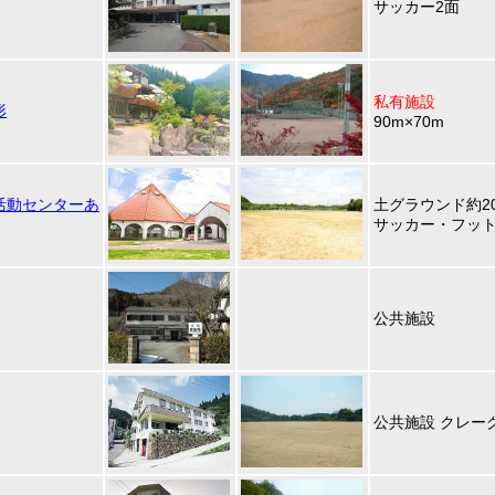
サッカー2面
私有施設
形
90m×70m
活動センターあ
土グラウンド約20,
サッカー・フッ
公共施設
公共施設 クレーグ