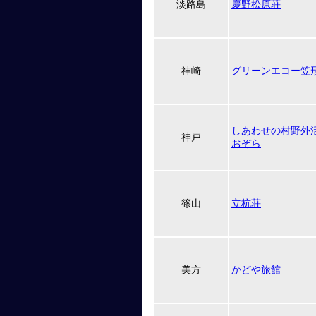
淡路島
慶野松原荘
神崎
グリーンエコー笠
しあわせの村野外
神戸
おぞら
篠山
立杭荘
美方
かどや旅館