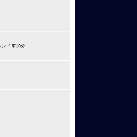
ド
ンド 車10分
約