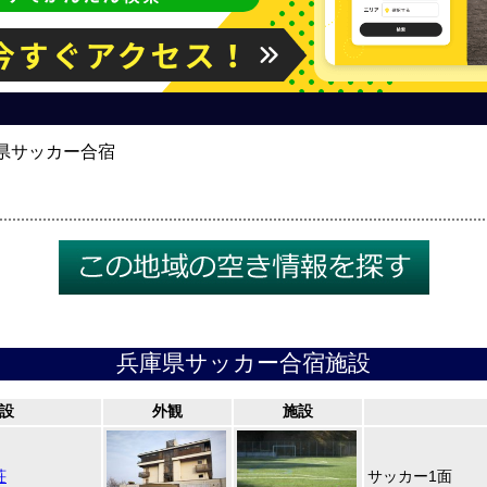
県サッカー合宿
兵庫県サッカー合宿施設
設
外観
施設
荘
サッカー1面