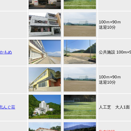
100ｍ×90ｍ
送迎10分
E かもめ
公共施設 100m×
100ｍ×90ｍ
送迎10分
志んぐ荘
人工芝 大人1面