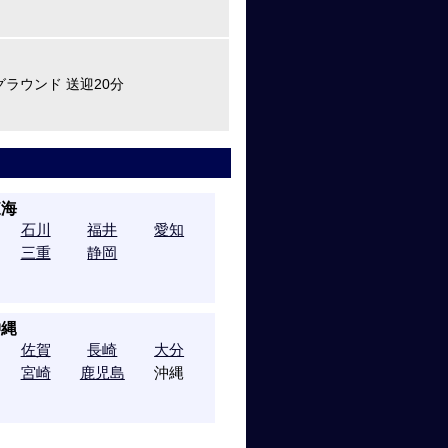
グラウンド 送迎20分
東海
石川
福井
愛知
三重
静岡
沖縄
佐賀
長崎
大分
宮崎
鹿児島
沖縄