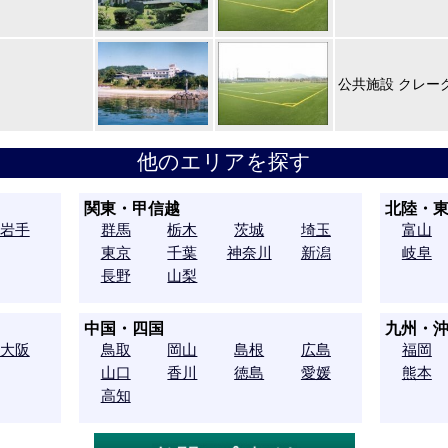
公共施設 クレー
他のエリアを探す
関東・甲信越
北陸・
岩手
群馬
栃木
茨城
埼玉
富山
東京
千葉
神奈川
新潟
岐阜
長野
山梨
中国・四国
九州・
大阪
鳥取
岡山
島根
広島
福岡
山口
香川
徳島
愛媛
熊本
高知