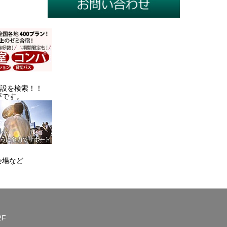
施設を検索！！
評です。
会場など
2F