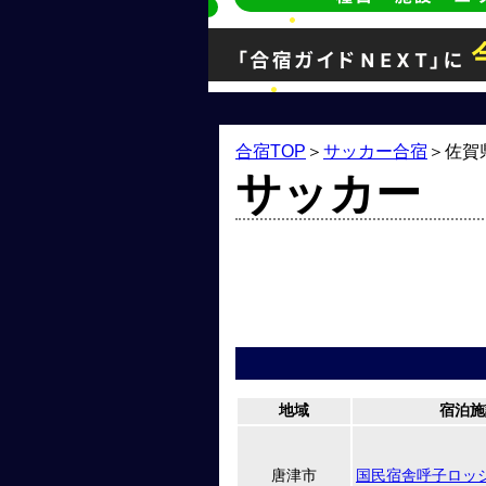
合宿TOP
＞
サッカー合宿
＞
佐賀
サッカー
地域
宿泊施
唐津市
国民宿舎呼子ロッ