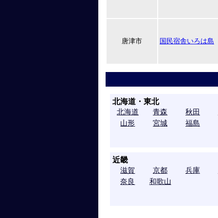
唐津市
国民宿舎いろは島
北海道・東北
北海道
青森
秋田
山形
宮城
福島
近畿
滋賀
京都
兵庫
奈良
和歌山