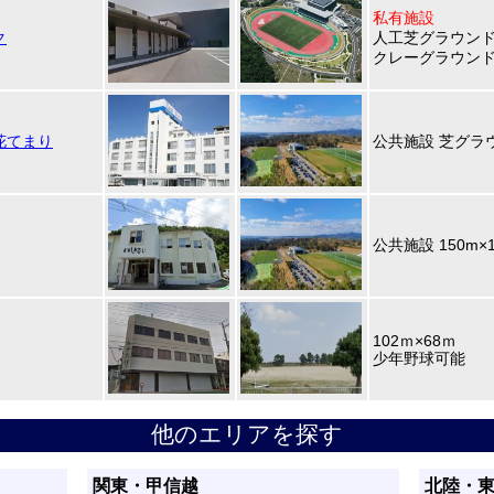
私有施設
ク
人工芝グラウンド(1
クレーグラウンド(
花てまり
公共施設 芝グラウ
公共施設 150m×
102ｍ×68ｍ
少年野球可能
他のエリアを探す
関東・甲信越
北陸・