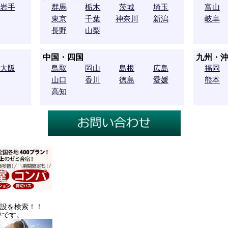
岩手
群馬
栃木
茨城
埼玉
富山
東京
千葉
神奈川
新潟
岐阜
長野
山梨
中国・四国
九州・
大阪
鳥取
岡山
島根
広島
福岡
山口
香川
徳島
愛媛
熊本
高知
施設を検索！！
評です。