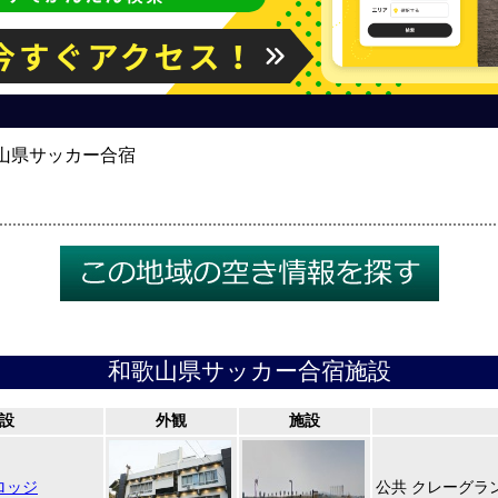
山県サッカー合宿
和歌山県サッカー合宿施設
設
外観
施設
ロッジ
公共 クレーグラ