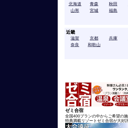
北海道
青森
秋田
山形
宮城
福島
近畿
滋賀
京都
兵庫
奈良
和歌山
ゼミ合宿
全国400プランの中からご希望の
特典満載リゾートゼミ合宿が大好