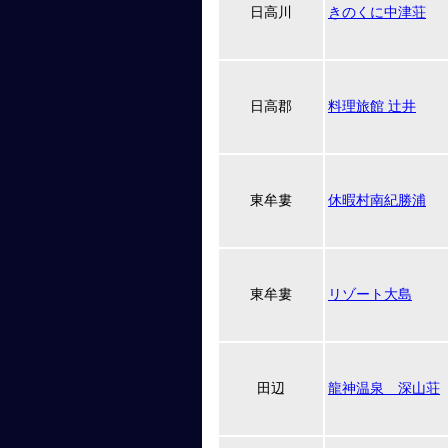
日高川
きのくに中津荘
日高郡
料理旅館 辻井
東牟婁
休暇村南紀勝浦
東牟婁
リゾート大島
田辺
龍神温泉 深山荘