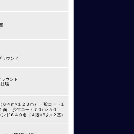
面
グラウンド
芝グラウンド
球技場
（８４ｍ×１２３ｍ） 一般コート１
１面 少年コート７０ｍ×５０
ンド６４０名（４段×５列×２基）