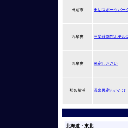
田辺市
田辺スポーツパー
西牟婁
三楽荘別館ホテル
西牟婁
民宿しおさい
那智勝浦
温泉民宿わかたけ
北海道・東北