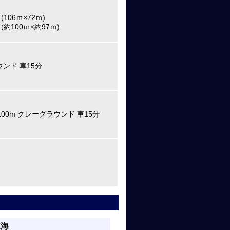
06ｍ×72ｍ)
約100ｍ×約97ｍ)
ンド 車15分
100m クレーグラウンド 車15分
東海