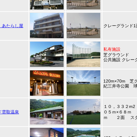
 あたらし屋
クレーグランド1
私有施設
芝グラウンド
公共施設 クレー
120m×70m 
紀三井寺公園 
１０，３３２m2
ド雲取温泉
０５ｍ×６８ｍ 
ｍ ２面 スタ