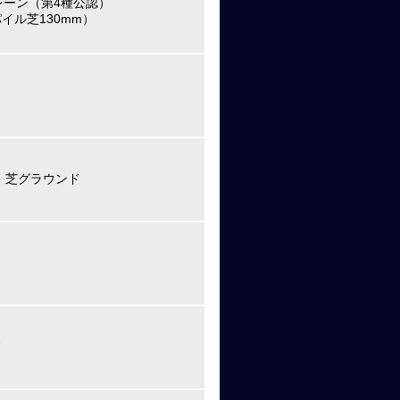
8レーン（第4種公認）
イル芝130mm）
ド
 芝グラウンド
ド