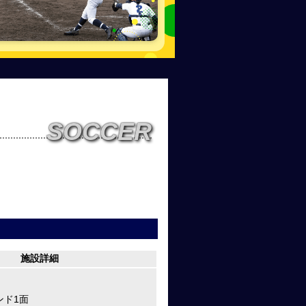
SOCCER
施設詳細
ンド1面