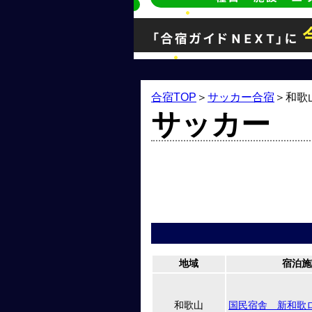
合宿TOP
＞
サッカー合宿
＞
和歌
サッカー
地域
宿泊施
和歌山
国民宿舎 新和歌