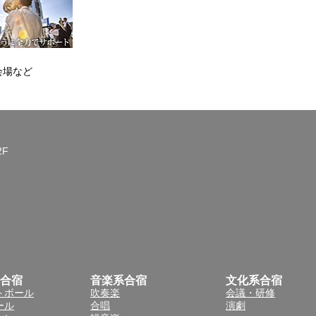
会場など
2F
合宿
音楽系合宿
文化系合宿
トボール
吹奏楽
会議・研修
ール
合唱
演劇