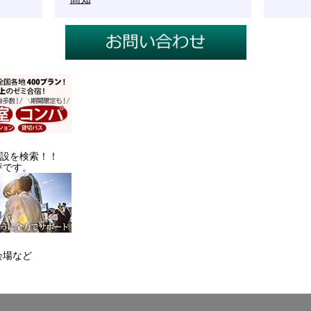
施設を検索！！
評です。
会場など