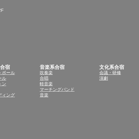
2F
合宿
音楽系合宿
文化系合宿
トボール
吹奏楽
会議・研修
ール
合唱
演劇
トン
軽音楽
マーチングバンド
ディング
音楽