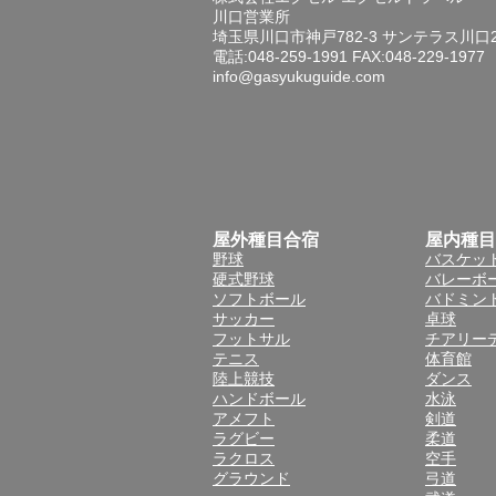
川口営業所
埼玉県川口市神戸782-3 サンテラス川口
電話:048-259-1991 FAX:048-229-1977
info@gasyukuguide.com
屋外種目合宿
屋内種目
野球
バスケッ
硬式野球
バレーボ
ソフトボール
バドミン
サッカー
卓球
フットサル
チアリー
テニス
体育館
陸上競技
ダンス
ハンドボール
水泳
アメフト
剣道
ラグビー
柔道
ラクロス
空手
グラウンド
弓道