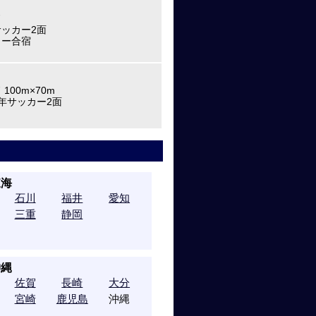
ド
ッカー2面
カー合宿
100m×70m
年サッカー2面
東海
石川
福井
愛知
三重
静岡
沖縄
佐賀
長崎
大分
宮崎
鹿児島
沖縄