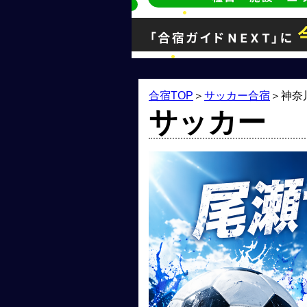
合宿TOP
＞
サッカー合宿
＞
神奈
サッカー