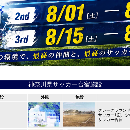
神奈川県サッカー合宿施設
設
外観
施設
クレーグラウン
サッカー1面、少
サッカー合宿