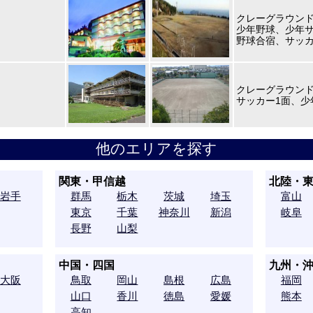
クレーグラウン
少年野球、少年サ
野球合宿、サッ
クレーグラウンド 
サッカー1面、少
他のエリアを探す
関東・甲信越
北陸・
岩手
群馬
栃木
茨城
埼玉
富山
東京
千葉
神奈川
新潟
岐阜
長野
山梨
中国・四国
九州・
大阪
鳥取
岡山
島根
広島
福岡
山口
香川
徳島
愛媛
熊本
高知