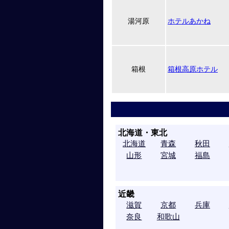
湯河原
ホテルあかね
箱根
箱根高原ホテル
北海道・東北
北海道
青森
秋田
山形
宮城
福島
近畿
滋賀
京都
兵庫
奈良
和歌山