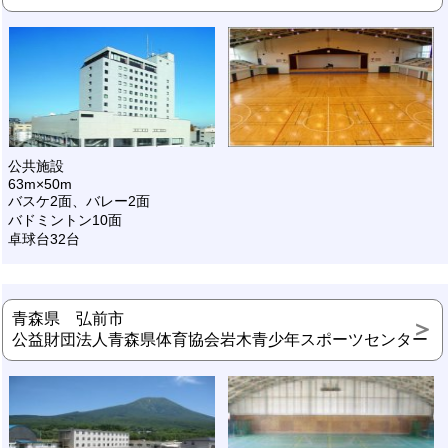
公共施設
63m×50m
バスケ2面、バレー2面
バドミントン10面
卓球台32台
青森県 弘前市
公益財団法人青森県体育協会岩木青少年スポーツセンター