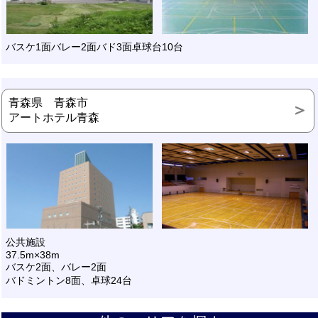
バスケ1面バレー2面バド3面卓球台10台
青森県 青森市
アートホテル青森
公共施設
37.5m×38m
バスケ2面、バレー2面
バドミントン8面、卓球24台