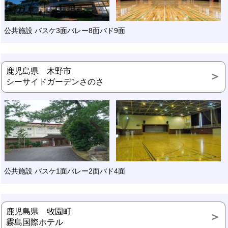
公共施設 バスケ3面バレー8面バド9面
鹿児島県 木野市
シーサイドガーデンさのさ
公共施設 バスケ1面バレー2面バド4面
鹿児島県 牧園町
霧島国際ホテル