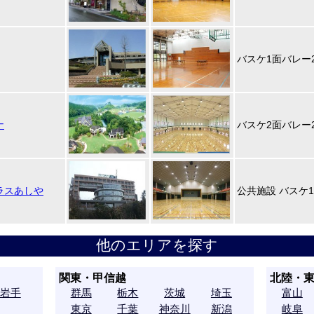
バスケ1面バレー
ナ
バスケ2面バレー
ラスあしや
公共施設 バスケ
他のエリアを探す
関東・甲信越
北陸・
岩手
群馬
栃木
茨城
埼玉
富山
東京
千葉
神奈川
新潟
岐阜