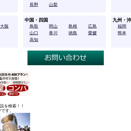
長野
山梨
中国・四国
九州・
大阪
鳥取
岡山
島根
広島
福岡
山口
香川
徳島
愛媛
熊本
高知
施設を検索！！
評です。