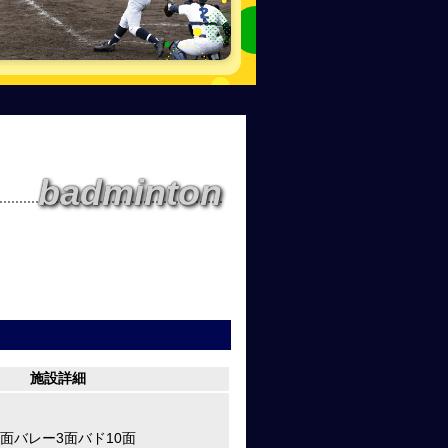
badminton
施設詳細
2面バレー3面バド10面