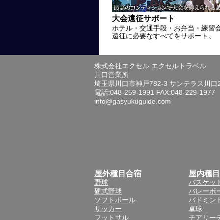
大会遠征サポート
ホテル・交通手段・お弁当・練習
遠征に必要なすべてをサポート。
株式会社エクセル エクセルトラベル
川口営業所
埼玉県川口市神戸782-3 サンテラス川口
電話:048-259-1991 FAX:048-229-1977
info@gasyukuguide.com
屋外種目合宿
屋内種目
野球
バスケッ
硬式野球
バレーボ
ソフトボール
バドミン
サッカー
卓球
フットサル
チアリー