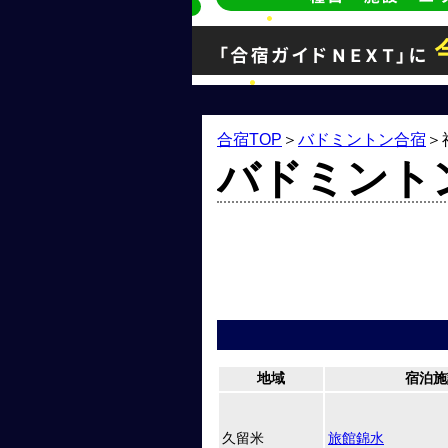
合宿TOP
＞
バドミントン合宿
＞
バドミント
地域
宿泊施
久留米
旅館錦水