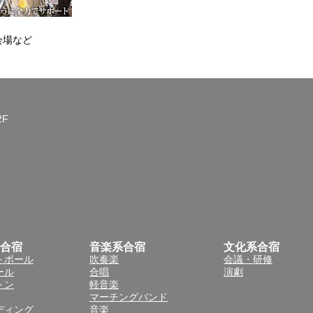
会場など
2F
合宿
音楽系合宿
文化系合宿
トボール
吹奏楽
会議・研修
ール
合唱
演劇
トン
軽音楽
マーチングバンド
ディング
音楽