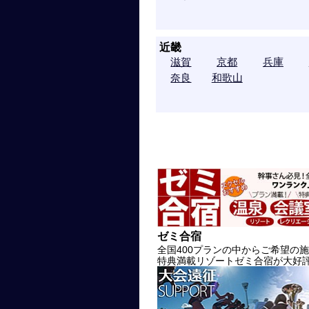
近畿
滋賀
京都
兵庫
奈良
和歌山
ゼミ合宿
全国400プランの中からご希望の
特典満載リゾートゼミ合宿が大好