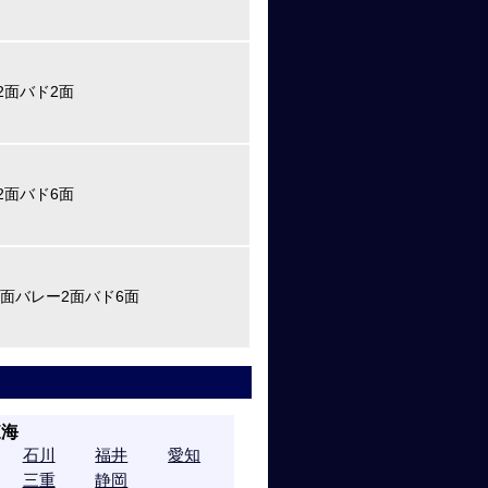
2面バド2面
2面バド6面
1面バレー2面バド6面
東海
石川
福井
愛知
三重
静岡