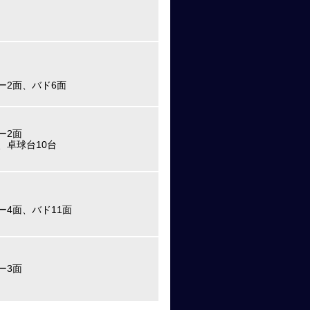
ー2面、バド6面
ー2面
、卓球台10台
ー4面、バド11面
ー3面