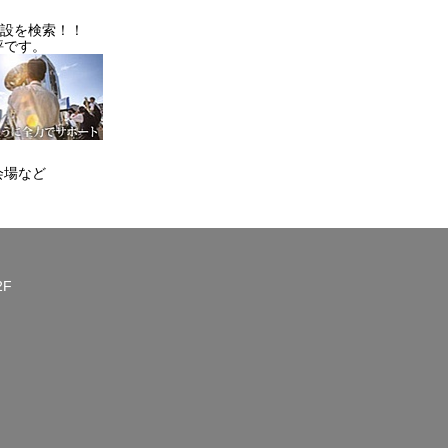
施設を検索！！
評です。
会場など
2F