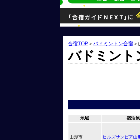
合宿TOP
＞
バドミントン合宿
＞
バドミント
地域
宿泊施
山形市
ヒルズサンピア山