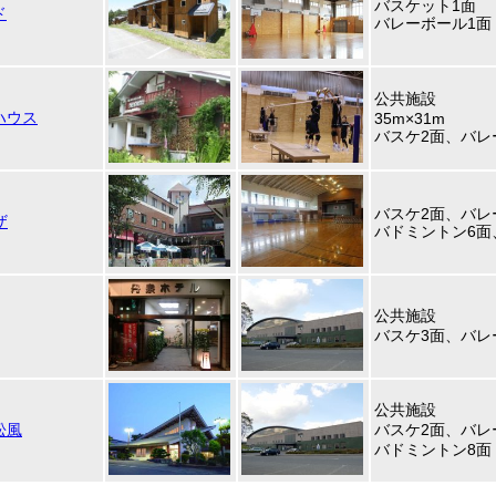
バスケット1面
ド
バレーボール1面
公共施設
ハウス
35m×31m
バスケ2面、バレ
バスケ2面、バレ
ザ
バドミントン6面
公共施設
バスケ3面、バレ
公共施設
松風
バスケ2面、バレ
バドミントン8面