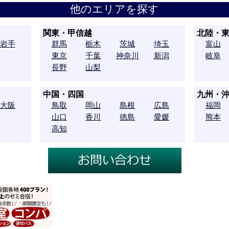
他のエリアを探す
関東・甲信越
北陸・
岩手
群馬
栃木
茨城
埼玉
富山
東京
千葉
神奈川
新潟
岐阜
長野
山梨
中国・四国
九州・
大阪
鳥取
岡山
島根
広島
福岡
山口
香川
徳島
愛媛
熊本
高知