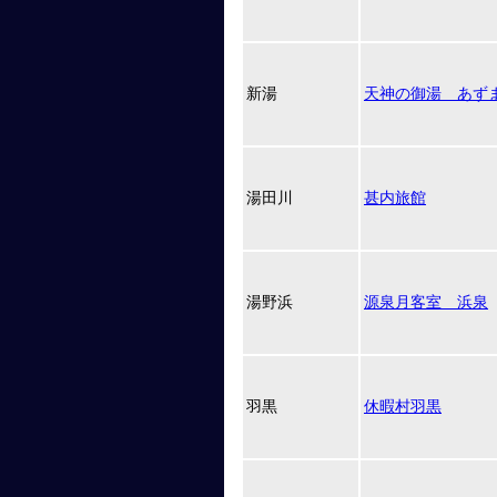
新湯
天神の御湯 あず
湯田川
甚内旅館
湯野浜
源泉月客室 浜泉
羽黒
休暇村羽黒