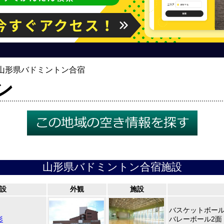
山形県バドミントン合宿
ン
山形県バドミントン合宿施設
設
外観
施設
バスケットボール
形
バレーボール2面