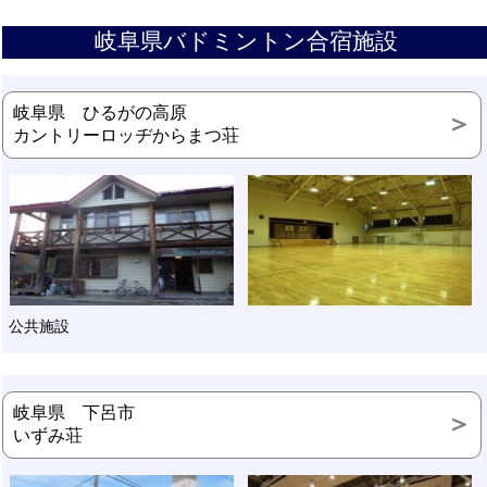
岐阜県バドミントン合宿施設
岐阜県 ひるがの高原
カントリーロッヂからまつ荘
公共施設
岐阜県 下呂市
いずみ荘