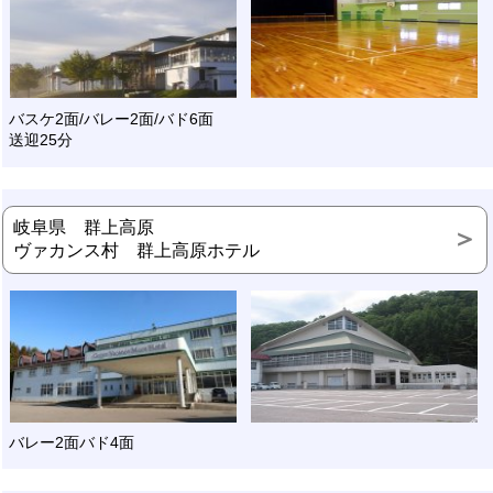
バスケ2面/バレー2面/バド6面
送迎25分
岐阜県 群上高原
ヴァカンス村 群上高原ホテル
バレー2面バド4面