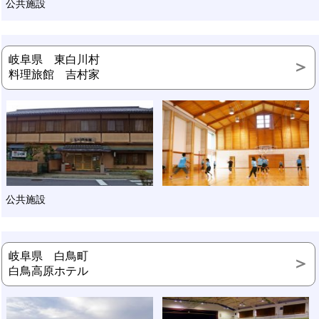
公共施設
岐阜県 東白川村
料理旅館 吉村家
公共施設
岐阜県 白鳥町
白鳥高原ホテル