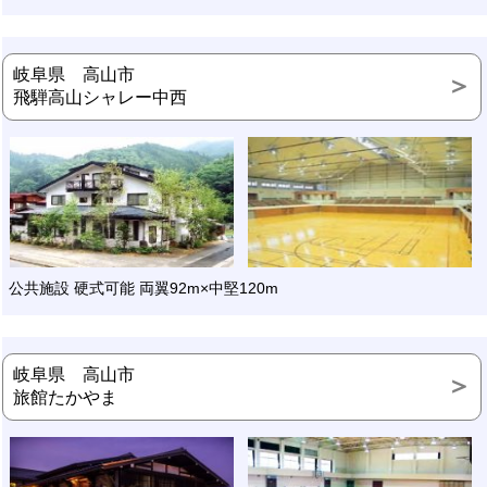
岐阜県 高山市
飛騨高山シャレー中西
公共施設 硬式可能 両翼92m×中堅120m
岐阜県 高山市
旅館たかやま