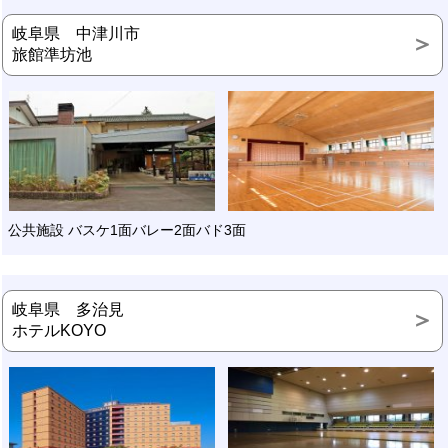
岐阜県 中津川市
旅館準坊池
公共施設 バスケ1面バレー2面バド3面
岐阜県 多治見
ホテルKOYO