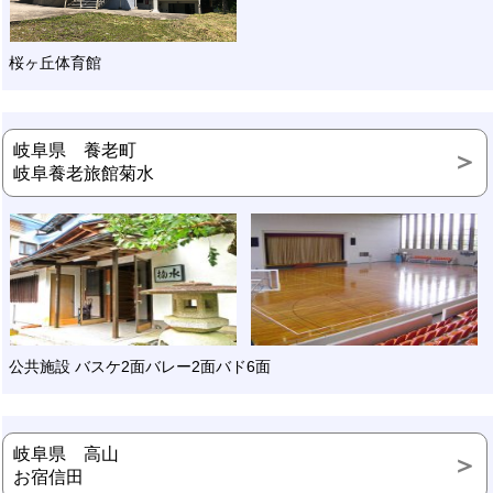
桜ヶ丘体育館
岐阜県 養老町
岐阜養老旅館菊水
公共施設 バスケ2面バレー2面バド6面
岐阜県 高山
お宿信田