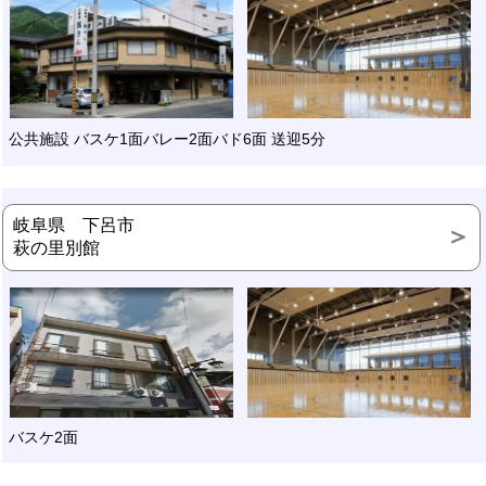
公共施設 バスケ1面バレー2面バド6面 送迎5分
岐阜県 下呂市
萩の里別館
バスケ2面