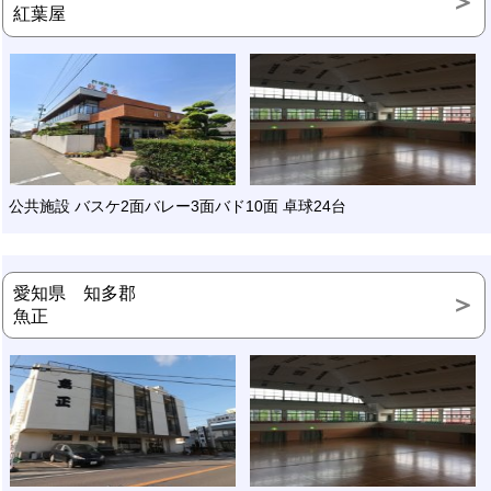
紅葉屋
公共施設 バスケ2面バレー3面バド10面 卓球24台
愛知県 知多郡
魚正