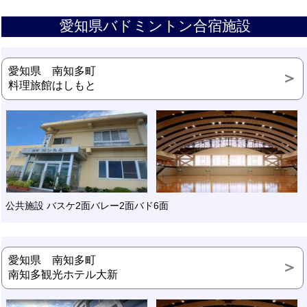
愛知県バドミントン合宿施設
愛知県 南知多町
料理旅館はしもと
公共施設 バスケ2面バレー2面バド6面
愛知県 南知多町
南知多観光ホテル大新