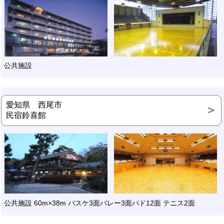
公共施設
愛知県 西尾市
民宿鈴喜館
公共施設 60m×38m バスケ3面バレー3面バド12面 テニス2面