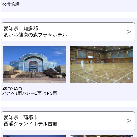
公共施設
愛知県 知多郡
あいち健康の森プラザホテル
28m×15m
バスケ1面バレー1面バド3面
愛知県 蒲郡市
西浦グランドホテル吉慶