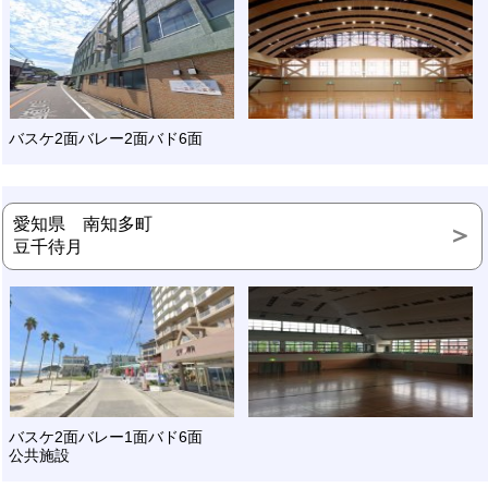
バスケ2面バレー2面バド6面
愛知県 南知多町
豆千待月
バスケ2面バレー1面バド6面
公共施設