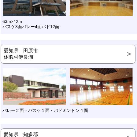
63m×42m
バスケ3面バレー4面バド12面
愛知県 田原市
休暇村伊良湖
バレー２面・バスケ１面・バドミントン４面
愛知県 知多郡