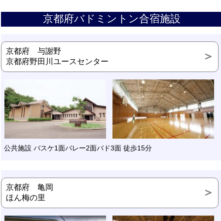
京都府バドミントン合宿施設
京都府 与謝野
京都府野田川ユースセンター
公共施設 バスケ1面バレー2面バド3面 徒歩15分
京都府 亀岡
ほん梅の里