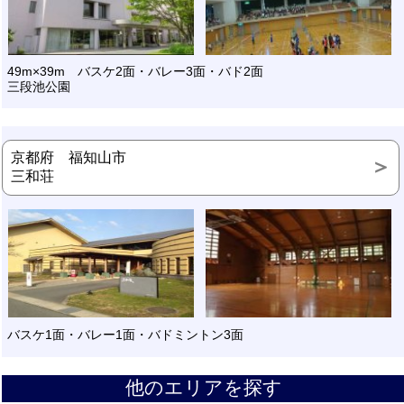
49m×39m バスケ2面・バレー3面・バド2面
三段池公園
京都府 福知山市
三和荘
バスケ1面・バレー1面・バドミントン3面
他のエリアを探す