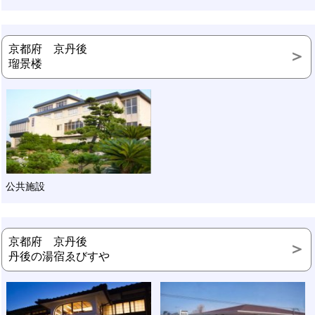
京都府 京丹後
瑠景楼
公共施設
京都府 京丹後
丹後の湯宿ゑびすや