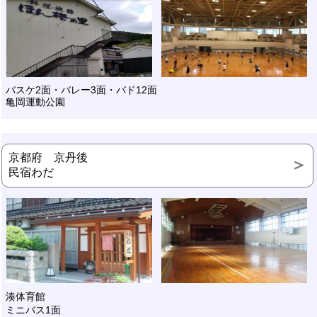
バスケ2面・バレー3面・バド12面
亀岡運動公園
京都府 京丹後
民宿わだ
湊体育館
ミニバス1面