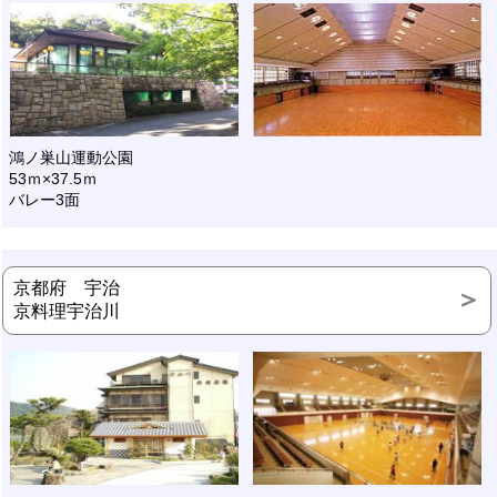
鴻ノ巣山運動公園
53ｍ×37.5ｍ
バレー3面
京都府 宇治
京料理宇治川