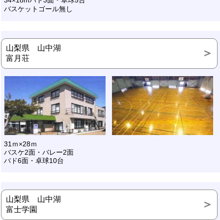
バスケットゴール無し
山梨県 山中湖
富月荘
31ｍ×28ｍ
バスケ2面・バレー2面
バド6面・卓球10台
山梨県 山中湖
富士学園