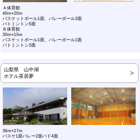
Ａ体育館
40m×20m
バスケットボール1面、バレーボール3面
バトミントン5面
Ｂ体育館
30m×15m
バスケットボール1面、バレーボール1面
バトミントン3面
山梨県 山中湖
ホテル茶居夢
36m×27m
バスケ1面バレー2面バド4面