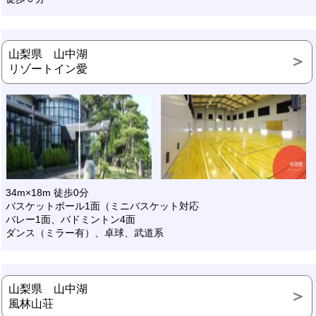
山梨県 山中湖
リゾートイン愛
34m×18m 徒歩0分
バスケットボール1面（ミニバスケット対応
バレー1面、バドミントン4面
ダンス（ミラー有）、卓球、武道系
山梨県 山中湖
風林山荘