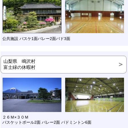
公共施設 バスケ1面バレー2面バド3面
山梨県 鳴沢村
富士緑の休暇村
２６Ｍ×３０Ｍ
バスケットボール2面 バレー2面 バドミントン6面