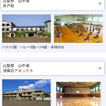
山梨県 山中湖
井戸前
バスケ2面・バレー3面バド6面・卓球20台
山梨県 山中湖
清風荘アネックス