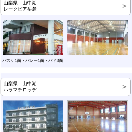
山梨県 山中湖
レークピア岳麓
バスケ1面・バレー1面・バド3面
山梨県 山中湖
ハラマチロッヂ