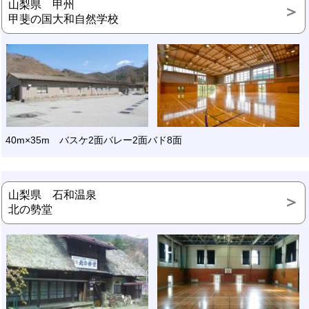
山梨県 甲州
甲斐の国大和自然学校
40m×35m バスケ2面バレー2面バド8面
山梨県 石和温泉
北の勢堂