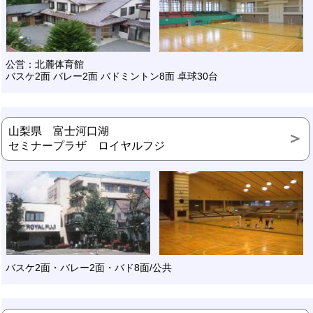
公営：北麓体育館
バスケ2面 バレー2面 バドミントン8面 卓球30台
山梨県 富士河口湖
セミナープラザ ロイヤルフジ
バスケ2面・バレー2面・バド8面/公共