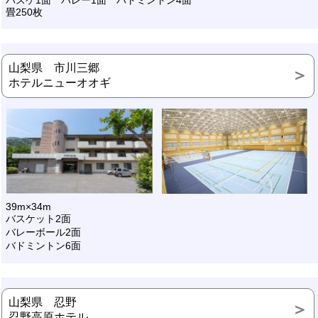
畳250枚
山梨県 市川三郷
ホテルニューオオギ
39m×34m
バスケット2面
バレーボール2面
バドミントン6面
山梨県 忍野
忍野高原ホテル