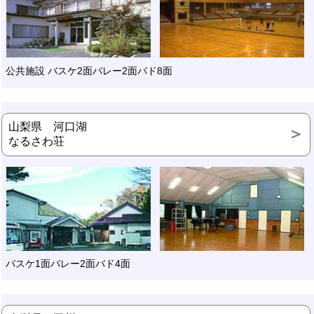
公共施設 バスケ2面バレー2面バド8面
山梨県 河口湖
なるさわ荘
バスケ1面バレー2面バド4面