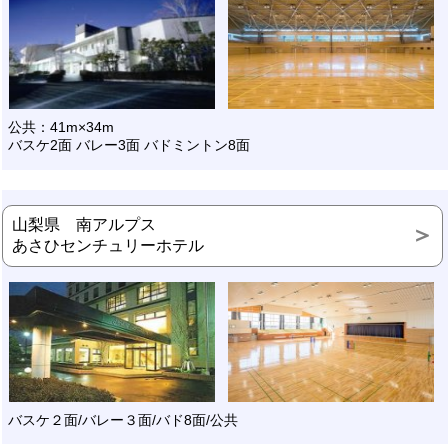
公共：41m×34m
バスケ2面 バレー3面 バドミントン8面
山梨県 南アルプス
あさひセンチュリーホテル
バスケ２面/バレー３面/バド8面/公共