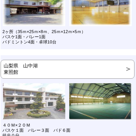
2ヶ所（35ｍ×25ｍ×8ｍ、25ｍ×12ｍ×5ｍ）
バスケ1面・バレー1面
バドミントン4面・卓球10台
山梨県 山中湖
東照館
４０Ｍ×２０Ｍ
バスケ１面 バレー３面 バド６面
徒歩０分