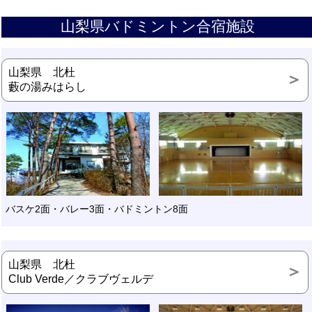
山梨県バドミントン合宿施設
山梨県 北杜
藪の湯みはらし
バスケ2面・バレー3面・バドミントン8面
山梨県 北杜
Club Verde／クラブヴェルデ