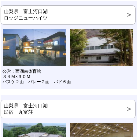
山梨県 富士河口湖
ロッジニューハイツ
公営：西湖南体育館
３４Ｍ×３０Ｍ
バスケ２面 バレー２面 バド６面
山梨県 富士河口湖
民宿 丸富荘