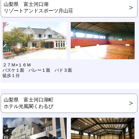
山梨県 富士河口湖
リゾートアンドスポーツ月山荘
２７Ｍ×１６Ｍ
バスケ１面 バレー１面 バド３面
徒歩１分
山梨県 富士河口湖町
ホテル光風閣くわるび