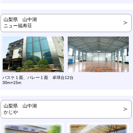
山梨県 山中湖
ニュー福寿荘
バスケ１面、バレー
１面
卓球台12台
30m×15m
山梨県 山中湖
かじや