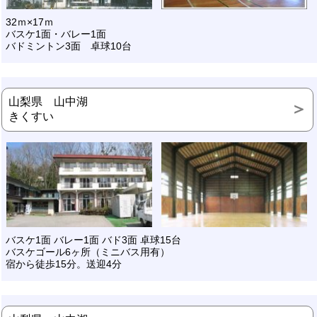
32ｍ×17ｍ
バスケ1面・バレー1面
バドミントン3面 卓球10台
山梨県 山中湖
きくすい
バスケ1面 バレー1面 バド3面 卓球15台
バスケゴール6ヶ所（ミニバス用有）
宿から徒歩15分。送迎4分