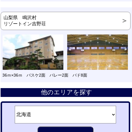
山梨県 鳴沢村
リゾートイン吉野荘
36ｍ×36ｍ バスケ2面 バレー2面 バド8面
他のエリアを探す