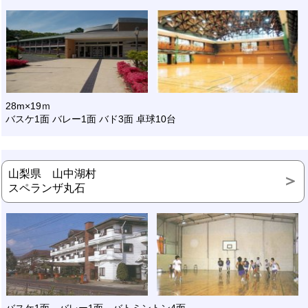
28m×19ｍ
バスケ1面 バレー1面 バド3面 卓球10台
山梨県 山中湖村
スペランザ丸石
バスケ1面 バレー1面 バトミントン4面