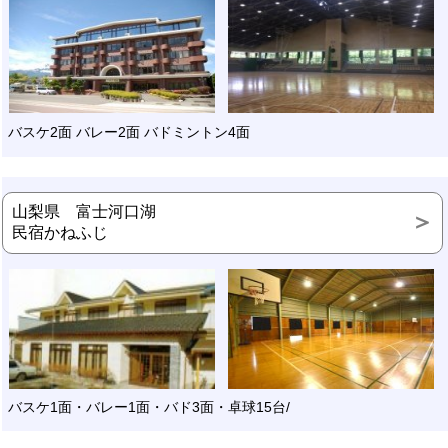
バスケ2面 バレー2面 バドミントン4面
山梨県 富士河口湖
民宿かねふじ
バスケ1面・バレー1面・バド3面・卓球15台/