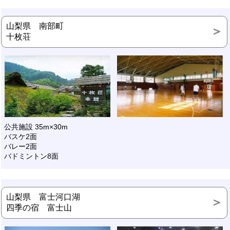
山梨県 南部町
十枚荘
公共施設 35m×30m
バスケ2面
バレー2面
バドミントン8面
山梨県 富士河口湖
四季の宿 富士山