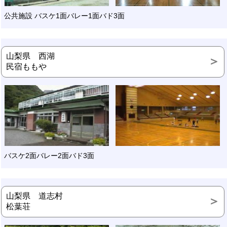
公共施設 バスケ1面バレー1面バド3面
山梨県 西湖
民宿ももや
バスケ2面バレー2面バド3面
山梨県 道志村
松葉荘