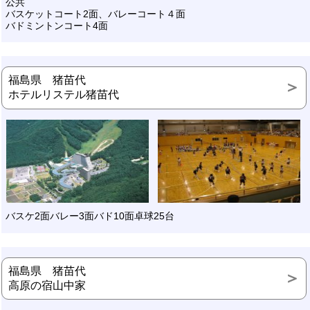
公共
バスケットコート2面、バレーコート４面
バドミントンコート4面
福島県 猪苗代
ホテルリステル猪苗代
バスケ2面バレー3面バド10面卓球25台
福島県 猪苗代
高原の宿山中家