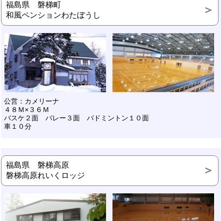
福島県 磐梯町
和風ペンションわたぼうし
公営：カメリーナ
４８Ｍ×３６Ｍ
バスケ２面 バレー３面 バドミントン１０面
車１０分
福島県 磐梯高原
磐梯高原れいくロッジ