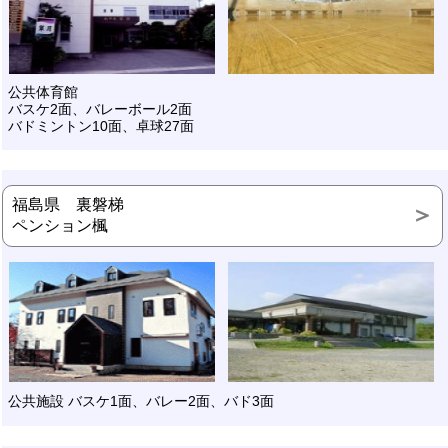
公共体育館
バスケ2面、バレーボール2面
バドミントン10面、卓球27面
福島県 裏磐梯
ペンション楓
公共施設 バスケ1面、バレー2面、バド3面