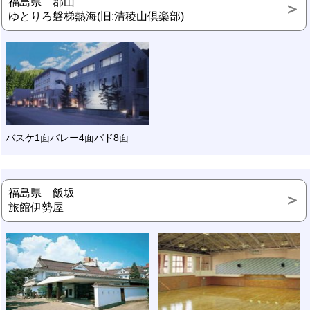
福島県 郡山
ゆとりろ磐梯熱海(旧:清稜山倶楽部)
バスケ1面バレー4面バド8面
福島県 飯坂
旅館伊勢屋