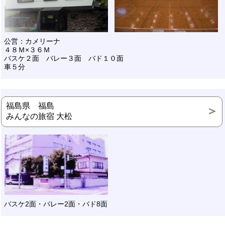
公営：カメリーナ
４８Ｍ×３６Ｍ
バスケ２面 バレー３面 バド１０面
車５分
福島県 福島
みんなの旅宿 大松
バスケ2面・バレー2面・バド8面