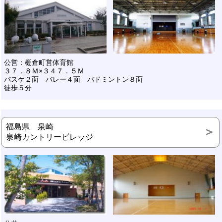
公営：棚倉町営体育館
３７．８Ｍ×３４７．５Ｍ
バスケ２面 バレー４面 バドミントン８面
徒歩５分
福島県 泉崎
泉崎カントリービレッジ