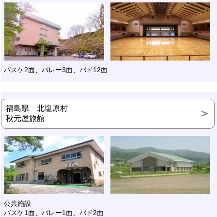
バスケ2面、バレー3面、バド12面
福島県 北塩原村
秋元屋旅館
公共施設
バスケ1面、バレー1面、バド2面