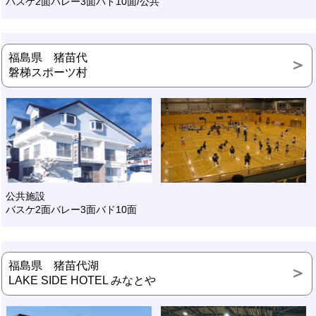
バスケ2面バレー3面バド10面/公共
福島県 猪苗代
磐梯スポーツ村
公共施設
バスケ2面バレー3面バド10面
福島県 猪苗代湖
LAKE SIDE HOTEL みなとや