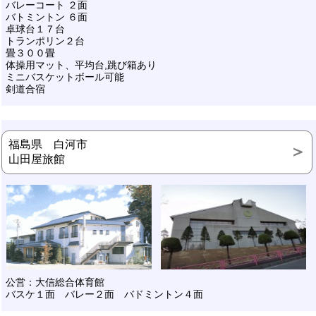
バレーコート ２面
バトミントン ６面
卓球台１７台
トランポリン２台
畳３００畳
体操用マット、平均台,跳び箱あり
ミニバスケットボール可能
剣道合宿
福島県 白河市
山田屋旅館
公営：大信総合体育館
バスケ１面 バレー２面 バドミントン４面