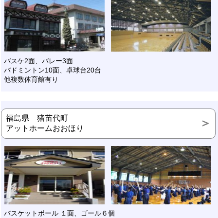
バスケ2面、バレー3面
バドミントン10面、卓球台20台
他複数体育館有り
福島県 猪苗代町
アットホームおおほり
バスケットボール １面、ゴール６個