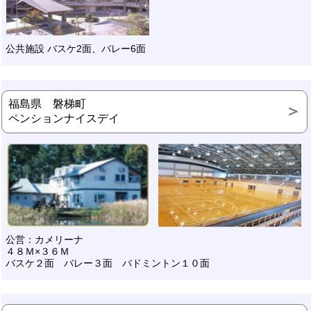
公共施設 バスケ2面、バレー6面
福島県 磐梯町
ペンションナイスデイ
公営：カメリーナ
４８Ｍ×３６Ｍ
バスケ２面 バレー３面 バドミントン１０面