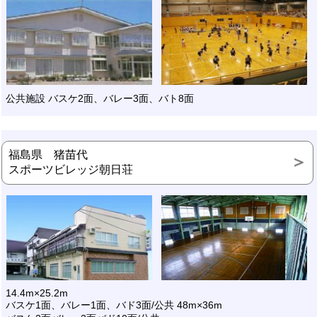
公共施設 バスケ2面、バレー3面、バト8面
福島県 猪苗代
スポーツビレッジ朝日荘
14.4m×25.2m
バスケ1面、バレー1面、バド3面/公共 48m×36m