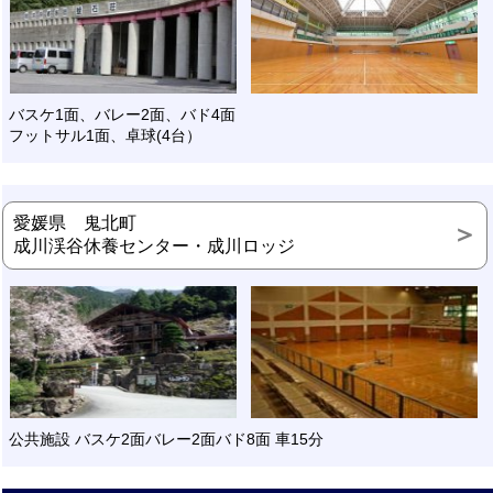
バスケ1面、バレー2面、バド4面
フットサル1面、卓球(4台）
愛媛県 鬼北町
成川渓谷休養センター・成川ロッジ
公共施設 バスケ2面バレー2面バド8面 車15分