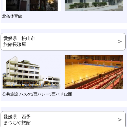
北条体育館
愛媛県 松山市
旅館長珍屋
公共施設 バスケ2面バレー3面バド12面
愛媛県 西予
まつちや旅館