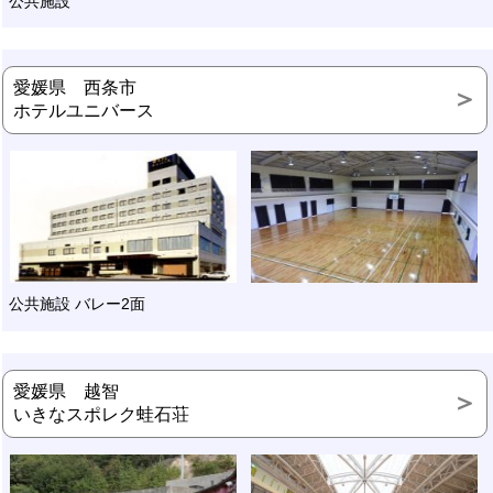
公共施設
愛媛県 西条市
ホテルユニバース
公共施設 バレー2面
愛媛県 越智
いきなスポレク蛙石荘