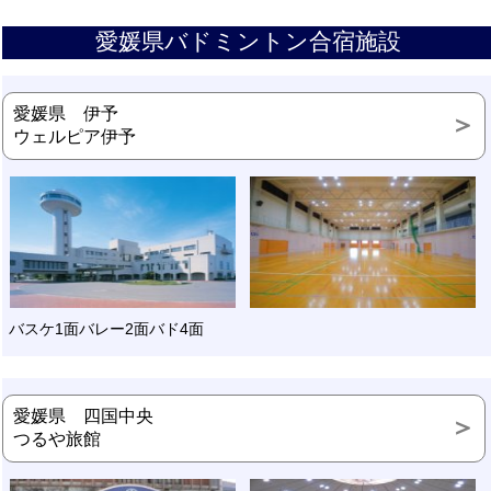
愛媛県バドミントン合宿施設
愛媛県 伊予
ウェルピア伊予
バスケ1面バレー2面バド4面
愛媛県 四国中央
つるや旅館