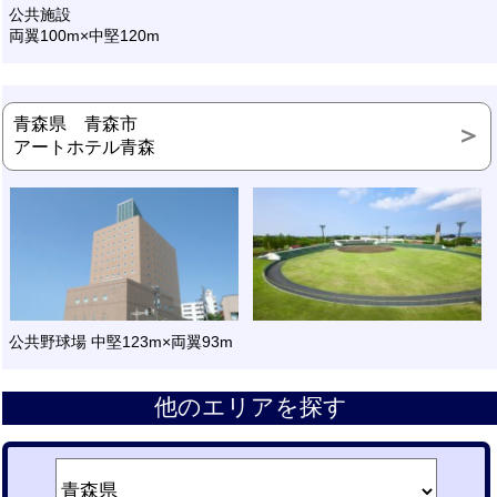
公共施設
両翼100m×中堅120m
青森県 青森市
アートホテル青森
公共野球場 中堅123m×両翼93m
他のエリアを探す