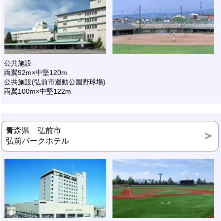
公共施設
両翼92m×中堅120m
公共施設(弘前市運動公園野球場)
両翼100m×中堅122m
青森県 弘前市
弘前パークホテル