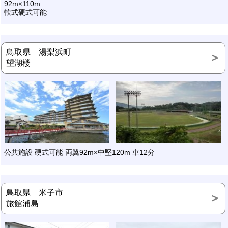
92m×110m
軟式硬式可能
鳥取県 湯梨浜町
望湖楼
公共施設 硬式可能 両翼92m×中堅120m 車12分
鳥取県 米子市
旅館浦島