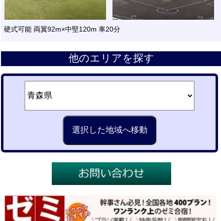
硬式可能 両翼92m×中堅120m 車20分
他のエリアを探す