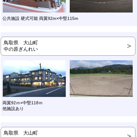
公共施設 硬式可能 両翼92m×中堅115m
鳥取県 大山町
中の原ぎんれい
両翼92ｍ×中堅118ｍ
他施設あり
鳥取県 大山町