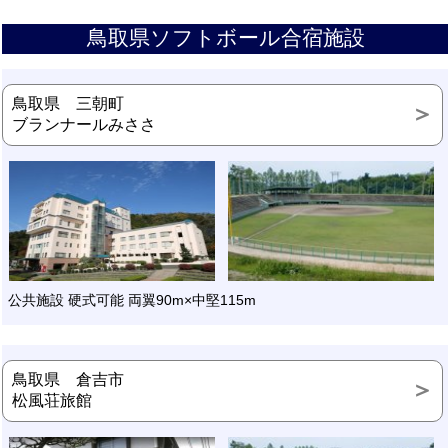
鳥取県ソフトボール合宿施設
鳥取県 三朝町
ブランナールみささ
公共施設 硬式可能 両翼90m×中堅115m
鳥取県 倉吉市
松風荘旅館