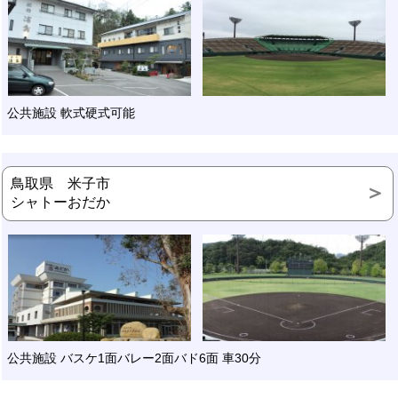
公共施設 軟式硬式可能
鳥取県 米子市
シャトーおだか
公共施設 バスケ1面バレー2面バド6面 車30分