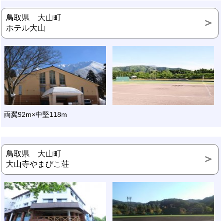
鳥取県 大山町
ホテル大山
両翼92m×中堅118m
鳥取県 大山町
大山寺やまびこ荘